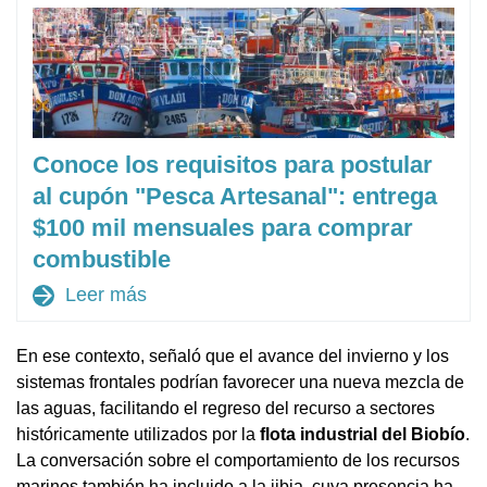
Conoce los requisitos para postular
al cupón "Pesca Artesanal": entrega
$100 mil mensuales para comprar
combustible
arrow_forward
Leer más
En ese contexto, señaló que el avance del invierno y los
sistemas frontales podrían favorecer una nueva mezcla de
las aguas, facilitando el regreso del recurso a sectores
históricamente utilizados por la
flota industrial del Biobío
.
La conversación sobre el comportamiento de los recursos
marinos también ha incluido a la jibia, cuya presencia ha