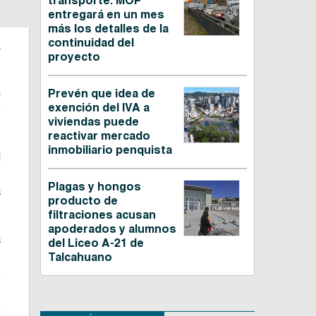
transporte: MOP
entregará en un mes
más los detalles de la
.
continuidad del
proyecto
n
Prevén que idea de
exención del IVA a
e
viviendas puede
reactivar mercado
inmobiliario penquista
l
s
Plagas y hongos
a
producto de
filtraciones acusan
apoderados y alumnos
a
del Liceo A-21 de
o
Talcahuano
e
,
b