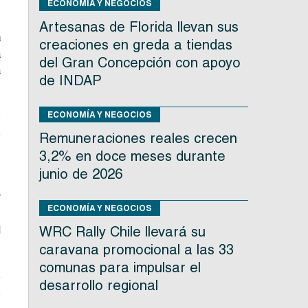
ECONOMÍA Y NEGOCIOS
Artesanas de Florida llevan sus
a
creaciones en greda a tiendas
a
del Gran Concepción con apoyo
a
de INDAP
ECONOMÍA Y NEGOCIOS
o
e
Remuneraciones reales crecen
3,2% en doce meses durante
junio de 2026
e
r
ECONOMÍA Y NEGOCIOS
e
l
WRC Rally Chile llevará su
caravana promocional a las 33
comunas para impulsar el
e
desarrollo regional
e