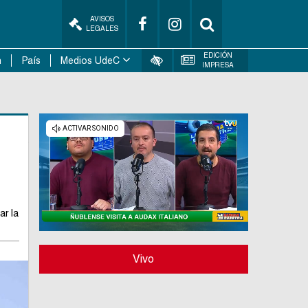
AVISOS
LEGALES
EDICIÓN
n
País
Medios UdeC
IMPRESA
ar la
Vivo