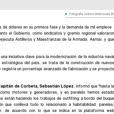
Fotografía: Isidoro Valenzuela M
es de dólares en su primera fase y la demanda de mil empleos
anto el Gobierno, como sindicatos y gremio regional valoraro
e ejecuta Astilleros y Maestranzas de la Armada, Asmar, y qu
a iniciativa clave para la modernización de la industria nava
d estratégica del país, se trata de la construcción de nuevo
e registra un porcentaje avanzado de fabricación y se proyect
Capitán de Corbeta, Sebastián López
, informó que “hasta l
s como motores y generadores, y en paralelo hemos estad
 están haciendo los trabajos de outfitting a bordo del buqu
n que conlleva todo lo relacionado a habitabilidad, paneles
erior, de acuerdo con lo que se indica en la plataforma we