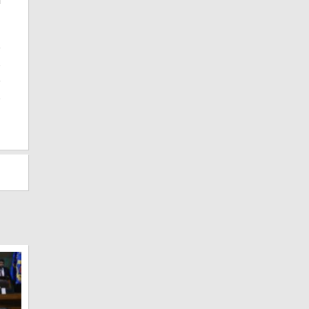
n
e
s
e
s