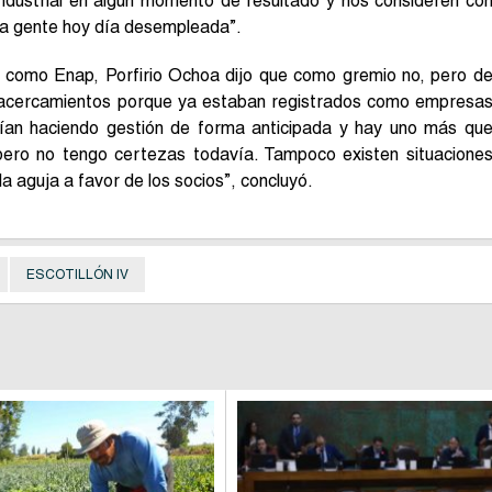
ndustrial en algún momento de resultado y nos consideren co
ha gente hoy día desempleada”.
 como Enap, Porfirio Ochoa dijo que como gremio no, pero d
o acercamientos porque ya estaban registrados como empresa
nían haciendo gestión de forma anticipada y hay uno más qu
pero no tengo certezas todavía. Tampoco existen situacione
a aguja a favor de los socios”, concluyó.
ESCOTILLÓN IV