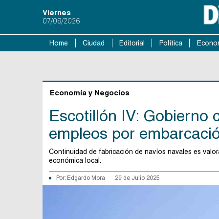
Viernes
07/08/2026
Home
Ciudad
Editorial
Política
Econo
Economía y Negocios
Escotillón IV: Gobierno 
empleos por embarcació
Continuidad de fabricación de navíos navales es valor
económica local.
Por:
Edgardo Mora
29 de Julio 2025