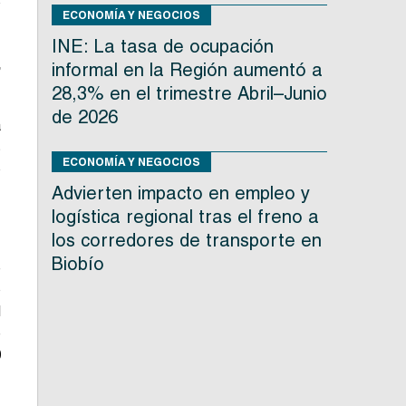
o
ECONOMÍA Y NEGOCIOS
INE: La tasa de ocupación
,
informal en la Región aumentó a
28,3% en el trimestre Abril–Junio
de 2026
a
s
ECONOMÍA Y NEGOCIOS
o
Advierten impacto en empleo y
logística regional tras el freno a
los corredores de transporte en
Biobío
e
o
l
e
0