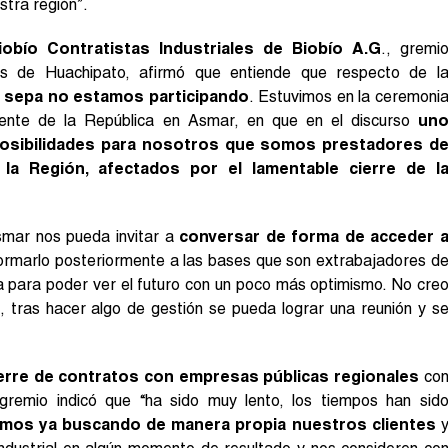
stra región”.
obío Contratistas Industriales de Biobío A.G
., gremi
as de Huachipato, afirmó que entiende que respecto de l
 sepa no estamos participando
. Estuvimos en la ceremoni
dente de la República en Asmar, en que en el discurso
un
posibilidades para nosotros que somos prestadores d
 la Región, afectados por el lamentable cierre de l
smar nos pueda invitar a
conversar de forma de acceder 
ormarlo posteriormente a las bases que son extrabajadores d
 para poder ver el futuro con un poco más optimismo. No cre
 tras hacer algo de gestión se pueda lograr una reunión y s
erre de contratos con empresas públicas regionales
co
gremio indicó que “ha sido muy lento, los tiempos han sid
mos ya buscando de manera propia nuestros clientes