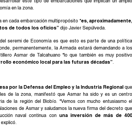
desarrollar este tipo de embarcaciones que implican un ampli
nomía en la zona.
 en cada embarcación multipropósito “
es, aproximadamente
tos de todos los oficios”
dijo Javier Sepúlveda.
 del seremi de Economía es que esto es parte de una polític
n donde, permanentemente, la Armada estará demandando a lo
 astillero Asmar de Talcahuano “lo que también es muy positiv
rrollo económico local para las futuras décadas”
.
esa por la Defensa del Empleo y la Industria Regional
qu
les de la zona, manifestó que Asmar ha sido y es un centr
ria de la región del Biobío. “Vemos con mucho entusiasmo e
talaciones de Asmar y saludamos la nueva firma del decreto qu
ucción naval continua con
una inversión de más de 40
, explicó.