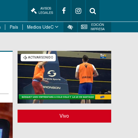
AVISOS
LEGALES
EDICIÓN
n
País
Medios UdeC
IMPRESA
Vivo