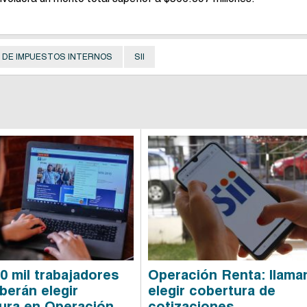
O DE IMPUESTOS INTERNOS
SII
0 mil trabajadores
Operación Renta: llama
berán elegir
elegir cobertura de
ura en Operación
cotizaciones