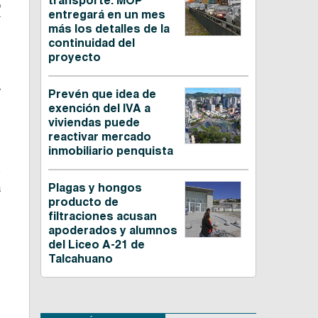
transporte: MOP
O
entregará en un mes
más los detalles de la
continuidad del
proyecto
y
Prevén que idea de
exención del IVA a
viviendas puede
reactivar mercado
inmobiliario penquista
s
a
Plagas y hongos
producto de
,
filtraciones acusan
apoderados y alumnos
del Liceo A-21 de
Talcahuano