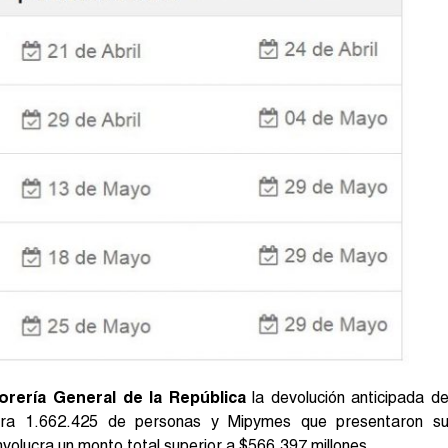
orería General de la República
la devolución anticipada d
a 1.662.425 de personas y Mipymes que presentaron s
 involucra un monto total superior a $566.397 millones.