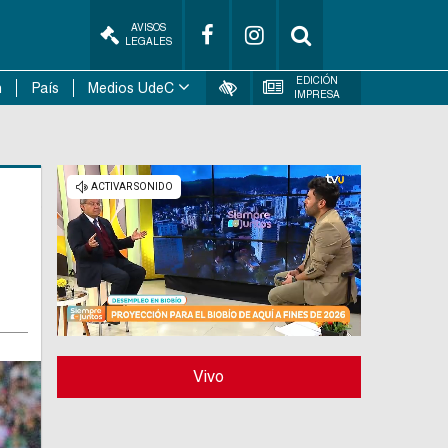
AVISOS
LEGALES
EDICIÓN
n
País
Medios UdeC
IMPRESA
Vivo