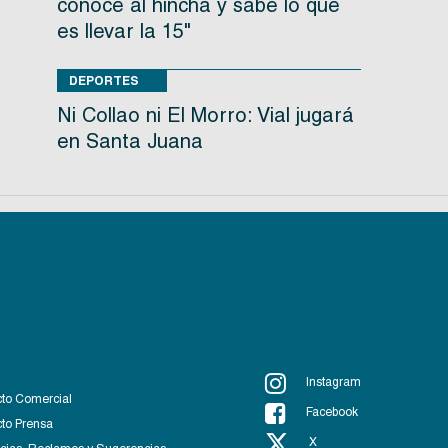
conoce al hincha y sabe lo que
es llevar la 15"
DEPORTES
Ni Collao ni El Morro: Vial jugará
en Santa Juana
Instagram
to Comercial
Facebook
to Prensa
X