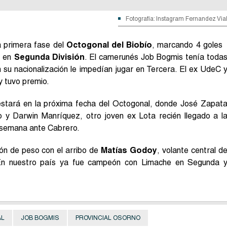
Fotografía: Instagram Fernandez Via
a primera fase del
Octogonal del Biobío
, marcando 4 goles
ar en
Segunda División
. El camerunés Job Bogmis tenía toda
 su nacionalización le impedían jugar en Tercera. El ex UdeC 
 tuvo premio.
stará en la próxima fecha del Octogonal, donde José Zapat
o y Darwin Manríquez, otro joven ex Lota recién llegado a l
de semana ante Cabrero.
ón de peso con el arribo de
Matías Godoy
, volante central d
 En nuestro país ya fue campeón con Limache en Segunda 
AL
JOB BOGMIS
PROVINCIAL OSORNO