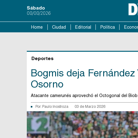
Sábado
08/08/2026
Home
Ciudad
Editorial
Política
Econo
Deportes
Bogmis deja Fernández V
Osorno
Atacante camerunés aprovechó el Octogonal del Biobío
Por:
Paulo Inostroza
03 de Marzo 2026