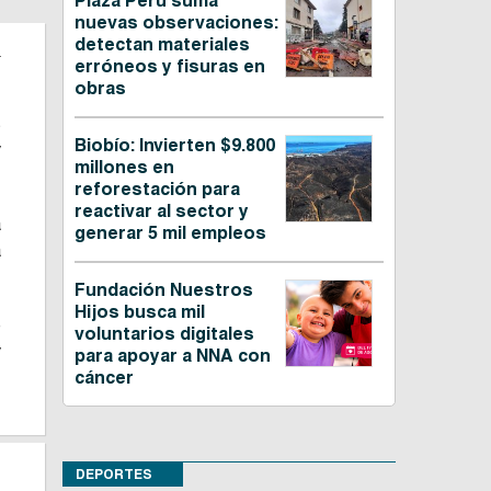
Plaza Perú suma
nuevas observaciones:
l
detectan materiales
erróneos y fisuras en
obras
s
Biobío: Invierten $9.800
y
millones en
reforestación para
reactivar al sector y
a
generar 5 mil empleos
a
Fundación Nuestros
Hijos busca mil
e
voluntarios digitales
y
para apoyar a NNA con
cáncer
DEPORTES