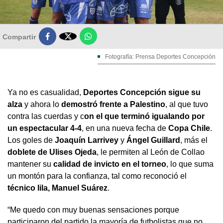

Compartir
Fotografía: Prensa Deportes Concepción
Ya no es casualidad,
Deportes Concepción sigue su
alza
y ahora lo
demostró frente a Palestino
, al que tuvo
contra las cuerdas y c
on el que terminó igualando por
un espectacular 4-4
, en una nueva fecha de
Copa Chile
.
Los goles de
Joaquín Larrivey
y
Ángel Guillard
, más el
doblete de Ulises Ojeda
, le permiten al León de Collao
mantener su
calidad de invicto en el torneo
, lo que suma
un montón para la confianza, tal como reconoció el
técnico lila, Manuel Suárez
.
“Me quedo con muy buenas sensaciones porque
participaron del partido la mayoría de futbolistas que no