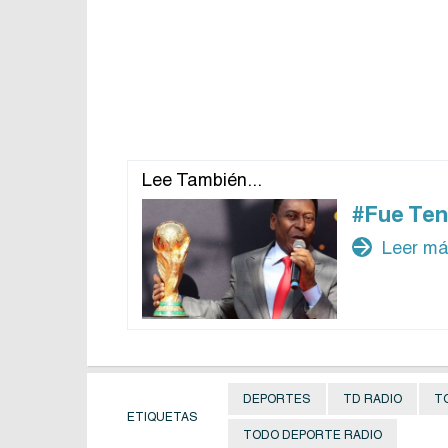
Lee También...
#Fue Ten
arrow_forward
Leer m
DEPORTES
TD RADIO
T
ETIQUETAS
TODO DEPORTE RADIO