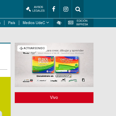
AVISOS
LEGALES
EDICIÓN
n
País
Medios UdeC
IMPRESA
Vivo