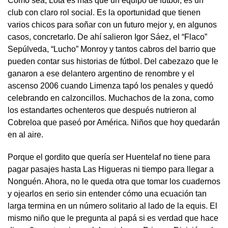
Como sea, Lota es más que un equipo de fútbol, es un
club con claro rol social. Es la oportunidad que tienen
varios chicos para soñar con un futuro mejor y, en algunos
casos, concretarlo. De ahí salieron Igor Sáez, el “Flaco”
Sepúlveda, “Lucho” Monroy y tantos cabros del barrio que
pueden contar sus historias de fútbol. Del cabezazo que le
ganaron a ese delantero argentino de renombre y el
ascenso 2006 cuando Limenza tapó los penales y quedó
celebrando en calzoncillos. Muchachos de la zona, como
los estandartes ochenteros que después nutrieron al
Cobreloa que paseó por América. Niños que hoy quedarán
en al aire.
Porque el gordito que quería ser Huentelaf no tiene para
pagar pasajes hasta Las Higueras ni tiempo para llegar a
Nonguén. Ahora, no le queda otra que tomar los cuadernos
y ojearlos en serio sin entender cómo una ecuación tan
larga termina en un número solitario al lado de la equis. El
mismo niño que le pregunta al papá si es verdad que hace