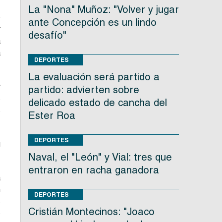
La "Nona" Muñoz: "Volver y jugar
e
ante Concepción es un lindo
r
desafío"
a
a
DEPORTES
La evaluación será partido a
y
partido: advierten sobre
s
delicado estado de cancha del
s
Ester Roa
DEPORTES
u
Naval, el "León" y Vial: tres que
entraron en racha ganadora
a
n
DEPORTES
s
Cristián Montecinos: "Joaco
o