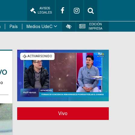
AVISOS
LEGALES
EDICIÓN
n
País
Medios UdeC
IMPRESA
vo
so
Vivo