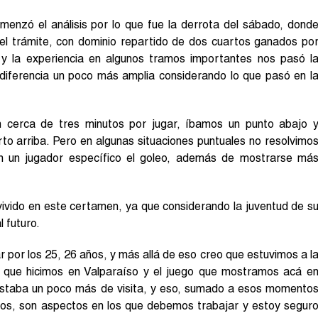
menzó el análisis por lo que fue la derrota del sábado, dond
 el trámite, con dominio repartido de dos cuartos ganados po
y la experiencia en algunos tramos importantes nos pasó l
a diferencia un poco más amplia considerando lo que pasó en l
 cerca de tres minutos por jugar, íbamos un punto abajo 
rto arriba. Pero en algunas situaciones puntuales no resolvimo
en un jugador específico el goleo, además de mostrarse má
 vivido en este certamen, ya que considerando la juventud de s
l futuro.
 por los 25, 26 años, y más allá de eso creo que estuvimos a l
lo que hicimos en Valparaíso y el juego que mostramos acá e
ostaba un poco más de visita, y eso, sumado a esos momento
inos, son aspectos en los que debemos trabajar y estoy segur