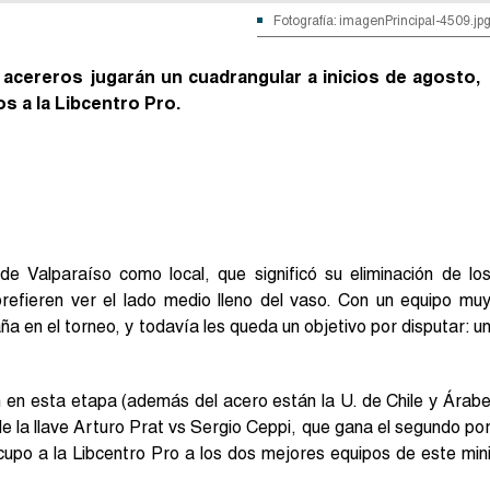
Fotografía: imagenPrincipal-4509.jp
 acereros jugarán un cuadrangular a inicios de agosto,
s a la Libcentro Pro.
de Valparaíso como local, que significó su eliminación de lo
prefieren ver el lado medio lleno del vaso. Con un equipo mu
 en el torneo, y todavía les queda un objetivo por disputar: u
n en esta etapa (además del acero están la U. de Chile y Árab
 la llave Arturo Prat vs Sergio Ceppi, que gana el segundo po
cupo a la Libcentro Pro a los dos mejores equipos de este min