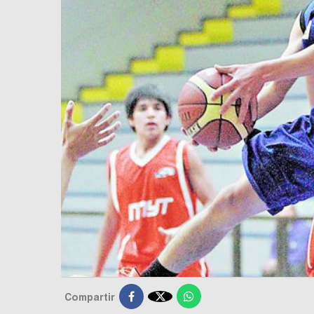

Compartir