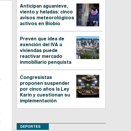
Anticipan aguanieve,
g
viento y heladas: cinco
avisos meteorológicos
activos en Biobío
Prevén que idea de
exención del IVA a
viviendas puede
reactivar mercado
inmobiliario penquista
s
Congresistas
y
proponen suspender
n
por cinco años la Ley
Karin y cuestionan su
implementación
e
r
i
DEPORTES