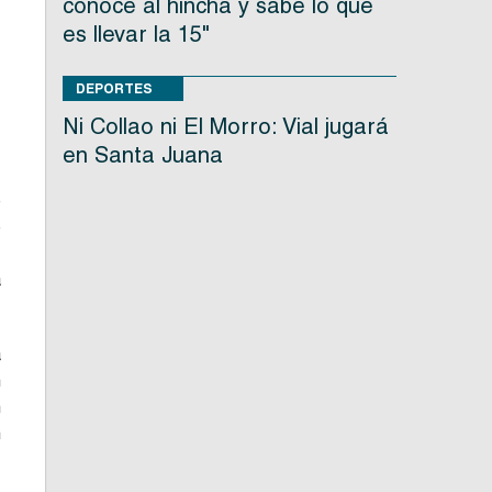
conoce al hincha y sabe lo que
es llevar la 15"
DEPORTES
Ni Collao ni El Morro: Vial jugará
en Santa Juana
e
e
.
a
a
n
n
n