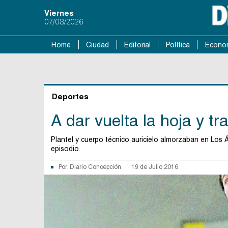
Viernes
07/08/2026
Home
Ciudad
Editorial
Política
Econo
Deportes
A dar vuelta la hoja y tr
Plantel y cuerpo técnico auricielo almorzaban en Los
episodio.
Por:
Diario Concepción
19 de Julio 2016