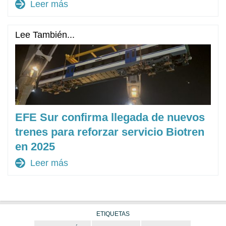
arrow_forward
Leer más
Lee También...
EFE Sur confirma llegada de nuevos
trenes para reforzar servicio Biotren
en 2025
arrow_forward
Leer más
ETIQUETAS