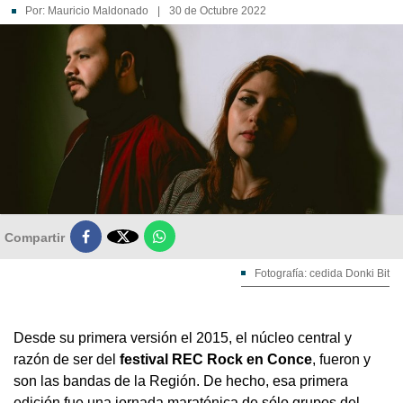
Por:
Mauricio Maldonado
|
30 de Octubre 2022

Compartir
Fotografía: cedida Donki Bit
Desde su primera versión el 2015, el núcleo central y
razón de ser del
festival REC Rock en Conce
, fueron y
son las bandas de la Región. De hecho, esa primera
edición fue una jornada maratónica de sólo grupos del