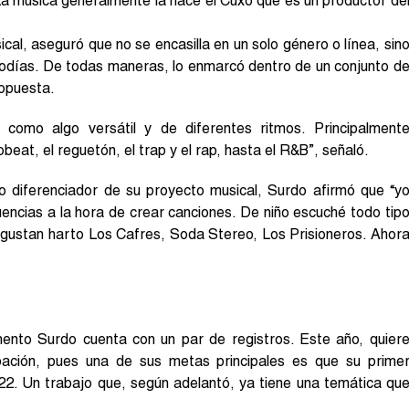
La música generalmente la hace el Cuxo que es un productor de
al, aseguró que no se encasilla en un solo género o línea, sin
elodías. De todas maneras, lo enmarcó dentro de un conjunto d
ropuesta.
como algo versátil y de diferentes ritmos. Principalment
beat, el reguetón, el trap y el rap, hasta el R&B”, señaló.
lo diferenciador de su proyecto musical, Surdo afirmó que “y
uencias a la hora de crear canciones. De niño escuché todo tip
 gustan harto Los Cafres, Soda Stereo, Los Prisioneros. Ahor
ento Surdo cuenta con un par de registros. Este año, quier
ación, pues una de sus metas principales es que su prime
22. Un trabajo que, según adelantó, ya tiene una temática qu