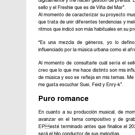
digitalmente y me hacen gestión de prensa. 
sello y el Freshie que es de Viña del Mar”.
Al momento de caracterizar su proyecto music
que trata de unir diferentes tendencias y m
ritmos que indicó son más habituales en su p
“Es una mezcla de géneros, yo lo defino 
influenciado por la música urbana como el afro
Al momento de consultarle cuál sería el sel
creo que lo que me hace distinto son mis infl
de música y eso se refleja en mis temas. Me
me gusta escuchar Suei, Feid y Enry-k”.
Puro romance
En cuanto a su producción musical, de mom
avanzar en el tema compositivo y de grab
EPesté terminado antes que finalice el 20
será el hilo conductor de sus melodías.