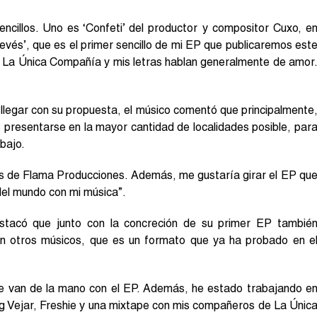
ncillos. Uno es ‘Confeti’ del productor y compositor Cuxo, e
revés’, que es el primer sencillo de mi EP que publicaremos est
de La Única Compañía y mis letras hablan generalmente de amor
 llegar con su propuesta, el músico comentó que principalmente
s presentarse en la mayor cantidad de localidades posible, par
bajo.
tos de Flama Producciones. Además, me gustaría girar el EP qu
del mundo con mi música”.
tacó que junto con la concreción de su primer EP tambié
on otros músicos, que es un formato que ya ha probado en e
e van de la mano con el EP. Además, he estado trabajando e
g Vejar, Freshie y una mixtape con mis compañeros de La Únic