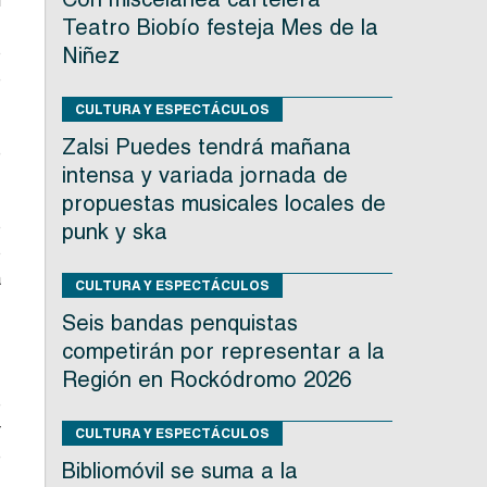
l
Teatro Biobío festeja Mes de la
o
Niñez
e
CULTURA Y ESPECTÁCULOS
Zalsi Puedes tendrá mañana
e
intensa y variada jornada de
propuestas musicales locales de
o
punk y ska
o
a
CULTURA Y ESPECTÁCULOS
Seis bandas penquistas
competirán por representar a la
Región en Rockódromo 2026
e
r
CULTURA Y ESPECTÁCULOS
e
Bibliomóvil se suma a la