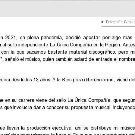
Fotografía: Birbla
 en 2021, en plena pandemia, decidió apostar por algo más
a al sello independiente La Única Compañía en la Región. Ante
con la que sacamos bastante material discográfico, pero m
o”, señaló el músico, quien también aclaró de entrada el nombr
 así desde los 13 años. Y la S es para diferenciarme, viene de
ne en su carrera viene del sello La Única Compañía, que segú
s que involucra dar a conocer su propuesta musical, incluyend
e llevan la producción ejecutiva, ahí se distribuye mi músic