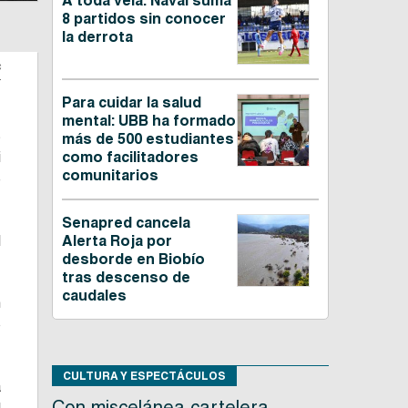
A toda vela: Naval suma
8 partidos sin conocer
la derrota
c
Para cuidar la salud
mental: UBB ha formado
s
más de 500 estudiantes
i
como facilitadores
comunitarios
e
Senapred cancela
l
Alerta Roja por
desborde en Biobío
tras descenso de
caudales
n
o
CULTURA Y ESPECTÁCULOS
a
Con miscelánea cartelera