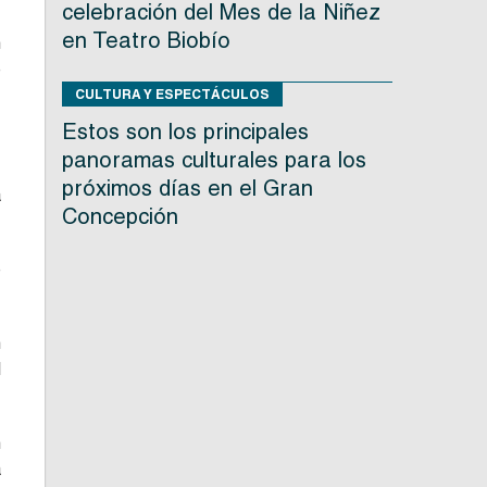
celebración del Mes de la Niñez
en Teatro Biobío
n
e
.
CULTURA Y ESPECTÁCULOS
Estos son los principales
panoramas culturales para los
,
próximos días en el Gran
a
Concepción
e
n
l
n
a