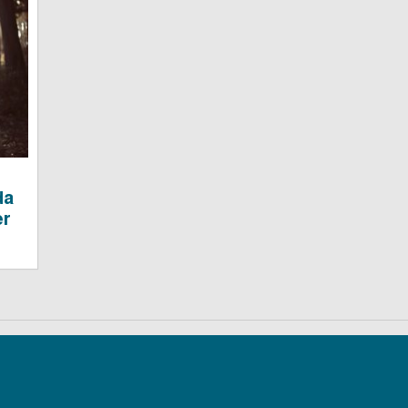
da
er