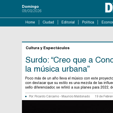
Domingo
09/08/2026
Home
Ciudad
Editorial
Política
Econo
Cultura y Espectáculos
Surdo: “Creo que a Conc
la música urbana”
Poco más de un año lleva el músico con este proyecto
con destacar que su estilo es una mezcla de las influ
sello diferenciador, se refirió a sus planes para 2022
Por:
Ricardo Cárcamo
-
Mauricio Maldonado
19 de Febrer