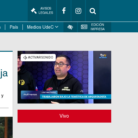
AVISOS
LEGALES
EDICIÓN
n
País
Medios UdeC
IMPRESA
ja
 y
Vivo