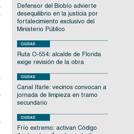
Defensor del Biobío advierte
a
desequilibrio en la justicia por
a
,
fortalecimiento exclusivo del
Ministerio Público
o
CIUDAD
o
Ruta O-554: alcalde de Florida
exige revisión de la obra
CIUDAD
y
Canal Ifarle: vecinos convocan a
s
a
jornada de limpieza en tramo
secundario
.
CIUDAD
a
Frío extremo: activan Código