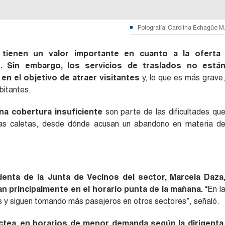
Fotografía: Carolina Echagüe M
 tienen un valor importante en cuanto a la oferta
o. Sin embargo, los servicios de traslados no está
 en el objetivo de atraer visitantes
y, lo que es más grave
bitantes.
na cobertura insuficiente
son parte de las dificultades qu
intas caletas, desde dónde acusan un abandono en materia d
enta de la Junta de Vecinos del sector, Marcela Daza
n principalmente en el horario punta de la mañana.
“En l
s y siguen tomando más pasajeros en otros sectores”, señaló.
áctea, en horarios de menor demanda según la dirigenta