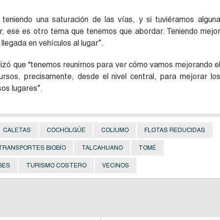
teniendo una saturación de las vías, y si tuviéramos algun
alir, ese es otro tema que tenemos que abordar. Teniendo mejo
llegada en vehículos al lugar”.
lizó que “tenemos reunirnos para ver cómo vamos mejorando e
sos, precisamente, desde el nivel central, para mejorar lo
sos lugares”.
CALETAS
COCHOLGÜE
COLIUMO
FLOTAS REDUCIDAS
 TRANSPORTES BIOBÍO
TALCAHUANO
TOMÉ
BES
TURISMO COSTERO
VECINOS