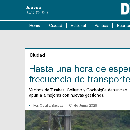
Jueves
06/08/2026
Home
Ciudad
Editorial
Política
Econo
Ciudad
Hasta una hora de esper
frecuencia de transporte
Vecinos de Tumbes, Coliumo y Cocholgüe denuncian fa
apunta a mejoras con nuevas gestiones.
Por:
Cecilia Bastías
01 de Junio 2026