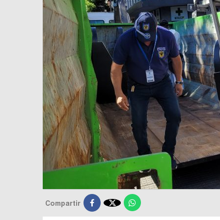

Compartir