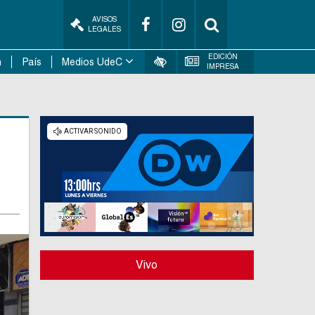
AVISOS
LEGALES
EDICIÓN
n
País
Medios UdeC
IMPRESA
Vivo