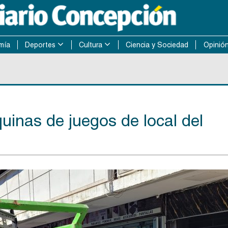
mía
Deportes
Cultura
Ciencia y Sociedad
Opinió
inas de juegos de local del