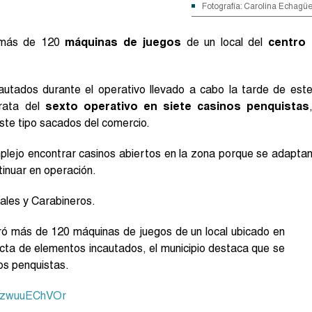
Fotografía: Carolina Echagü
 más de 120
máquinas de juegos
de un local del
centro
cautados durante el operativo llevado a cabo la tarde de est
trata del
sexto operativo en siete casinos penquistas
ste tipo sacados del comercio.
lejo encontrar casinos abiertos en la zona porque se adapta
tinuar en operación.
pales y Carabineros.
iró más de 120 máquinas de juegos de un local ubicado en
xacta de elementos incautados, el municipio destaca que se
nos penquistas.
m/zwuuEChVOr