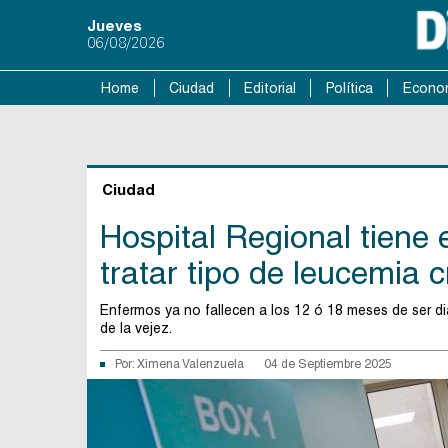
Jueves
06/08/2026
Home
Ciudad
Editorial
Política
Econo
Ciudad
Hospital Regional tiene e
tratar tipo de leucemia 
Enfermos ya no fallecen a los 12 ó 18 meses de ser d
de la vejez.
Por:
Ximena Valenzuela
04 de Septiembre 2025