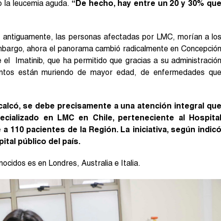
o la leucemia aguda.
“De hecho, hay entre un 20 y 30% qu
 antiguamente, las personas afectadas por LMC, morían a lo
mbargo, ahora el panorama cambió radicalmente en Concepció
 el Imatinib, que ha permitido que gracias a su administració
ientos están muriendo de mayor edad, de enfermedades qu
calcó, se debe precisamente a una atención integral qu
pecializado en LMC en Chile, perteneciente al Hospita
 110 pacientes de la Región. La iniciativa, según indic
tal público del país.
ocidos es en Londres, Australia e Italia.