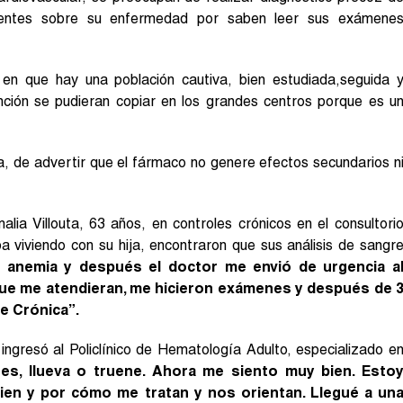
ientes sobre su enfermedad por saben leer sus exámene
s, en que hay una población cautiva, bien estudiada,seguida 
ión se pudieran copiar en los grandes centros porque es u
a, de advertir que el fármaco no genere efectos secundarios n
alia Villouta, 63 años, en controles crónicos en el consultori
 viviendo con su hija, encontraron que sus análisis de sangr
a anemia y después el doctor me envió de urgencia a
que me atendieran, me hicieron exámenes y después de 
e Crónica”.
ingresó al Policlínico de Hematología Adulto, especializado e
s, llueva o truene. Ahora me siento muy bien. Esto
en y por cómo me tratan y nos orientan. Llegué a un