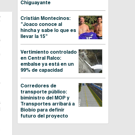
Chiguayante
e
Cristián Montecinos:
"Joaco conoce al
hincha y sabe lo que es
llevar la 15"
a
e
Vertimiento controlado
n
en Central Ralco:
e
embalse ya está en un
99% de capacidad
,
Corredores de
transporte público:
biministro del MOP y
a
Transportes arribará a
l
Biobío para definir
futuro del proyecto
o