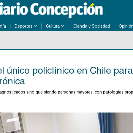
mía
Deportes
Cultura
Ciencia y Sociedad
Opinió
l único policlínico en Chile para
crónica
iagnosticados sino que siendo personas mayores, con patologías prop