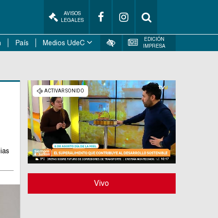
AVISOS
LEGALES
EDICIÓN
n
País
Medios UdeC
IMPRESA
ias
Vivo