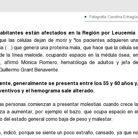
Fotografía: Carolina Echagü
habitantes están afectados en la Región por Leucemia
que las células dejan de morir y “los pacientes adquieren un
ia (…) que genera una proteína mala, que hace que la célula s
de la línea mieloide, ocupando espacio en la médula ósea, e
”, afirmó Mónica Romero, hematóloga de adultos y jefa d
l Guillermo Grant Benavente.
lente, generalmente se presenta entre los 55 y 60 años y
ventivos y el hemograma sale alterado.
 las personas comienzan a presentar molestias cuando crece l
eza a aumentar, por ejemplo el bazo, que ocupa espacio en e
o del estado general como baja de peso y malestar.
, indicó, porque se siente un poco extraño, cansado, ya que n