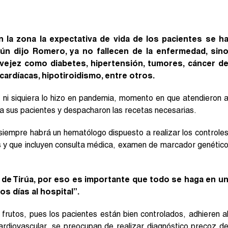
en la zona la expectativa de vida de los pacientes se h
ún dijo Romero, ya no fallecen de la enfermedad, sin
 vejez como diabetes, hipertensión, tumores, cáncer d
cardíacas, hipotiroidismo, entre otros.
, ni siquiera lo hizo en pandemia, momento en que atendieron 
 a sus pacientes y despacharon las recetas necesarias.
siempre habrá un hematólogo dispuesto a realizar los controle
s y que incluyen consulta médica, examen de marcador genétic
 de Tirúa, por eso es importante que todo se haga en u
os días al hospital”.
 frutos, pues los pacientes están bien controlados, adhieren a
ardiovascular, se preocupan de realizar diagnóstico precoz d