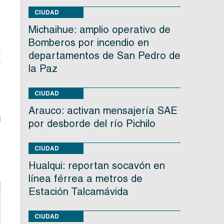
e
CIUDAD
Michaihue: amplio operativo de
s
Bomberos por incendio en
n
departamentos de San Pedro de
n
la Paz
e
CIUDAD
e
Arauco: activan mensajería SAE
l
por desborde del río Pichilo
ó
CIUDAD
Hualqui: reportan socavón en
línea férrea a metros de
Estación Talcamávida
CIUDAD