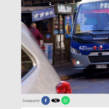

Compartir