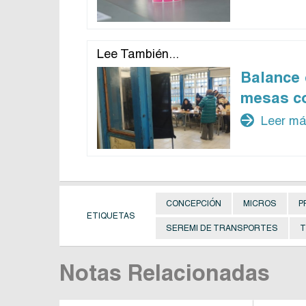
Lee También...
Balance 
mesas co
arrow_forward
Leer m
CONCEPCIÓN
MICROS
P
ETIQUETAS
SEREMI DE TRANSPORTES
T
Notas Relacionadas