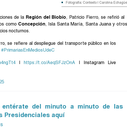
Fotografía: Contexto | Carolina Echagü
ciones de la
Región del Biobío
, Patricio Fierro, se refirió al
tos como
Concepción
, Isla Santa María, Santa Juana y otro
cios nocturnos.
ro, se refiere al despliegue del transporte público en los
.
#PrimariasEnMediosUdeC
hh4ngTt4
|
https://t.co/AeqSFJzOnA
| Instagram Live
25
: entérate del minuto a minuto de las
s Presidenciales aquí
ás