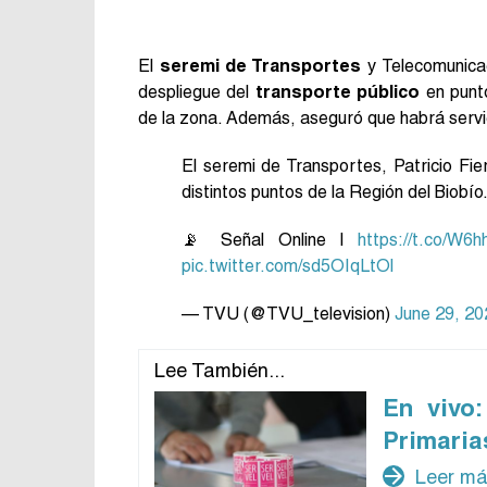
El
seremi de Transportes
y Telecomunica
despliegue del
transporte público
en pun
de la zona. Además, aseguró que habrá servi
El seremi de Transportes, Patricio Fier
distintos puntos de la Región del Biobío
📡 Señal Online |
https://t.co/W6
pic.twitter.com/sd5OIqLtOl
— TVU (@TVU_television)
June 29, 20
Lee También...
En vivo
Primaria
arrow_forward
Leer m