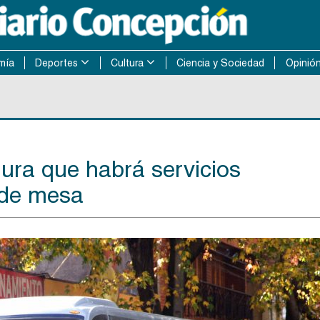
mía
Deportes
Cultura
Ciencia y Sociedad
Opinió
ura que habrá servicios
 de mesa