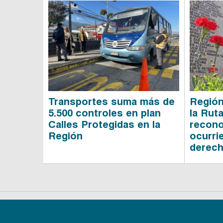
Transportes suma más de
Región
5.500 controles en plan
la Rut
Calles Protegidas en la
recono
Región
ocurri
derec