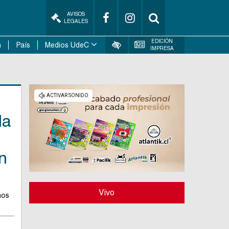
AVISOS
LEGALES
EDICIÓN
n
País
Medios UdeC
IMPRESA
la
on
Vivo
mos