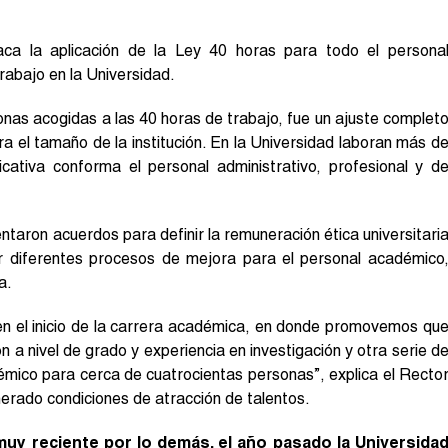
aca la aplicación de la Ley 40 horas para todo el persona
trabajo en la Universidad.
as acogidas a las 40 horas de trabajo, fue un ajuste complet
a el tamaño de la institución. En la Universidad laboran más d
icativa conforma el personal administrativo, profesional y d
taron acuerdos para definir la remuneración ética universitari
 diferentes procesos de mejora para el personal académico
a.
en el inicio de la carrera académica, en donde promovemos qu
 a nivel de grado y experiencia en investigación y otra serie d
mico para cerca de cuatrocientas personas”, explica el Recto
nerado condiciones de atracción de talentos.
 muy reciente por lo demás, el año pasado la Universida