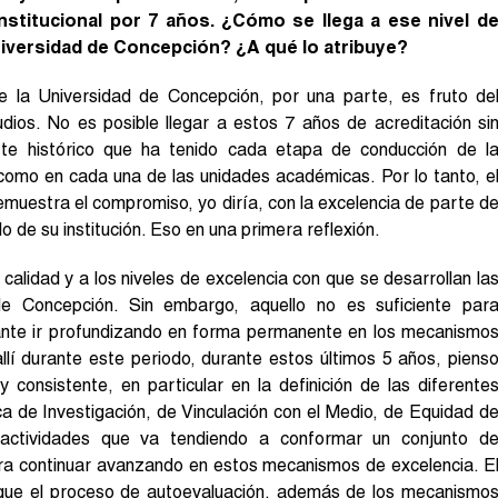
nstitucional por 7 años. ¿Cómo se llega a ese nivel d
niversidad de Concepción? ¿A qué lo atribuye?
de la Universidad de Concepción, por una parte, es fruto de
udios. No es posible llegar a estos 7 años de acreditación si
orte histórico que ha tenido cada etapa de conducción de l
l como en cada una de las unidades académicas. Por lo tanto, e
muestra el compromiso, yo diría, con la excelencia de parte d
de su institución. Eso en una primera reflexión.
 calidad y a los niveles de excelencia con que se desarrollan la
de Concepción. Sin embargo, aquello no es suficiente par
ante ir profundizando en forma permanente en los mecanismo
llí durante este periodo, durante estos últimos 5 años, piens
consistente, en particular en la definición de las diferente
ca de Investigación, de Vinculación con el Medio, de Equidad d
actividades que va tendiendo a conformar un conjunto d
para continuar avanzando en estos mecanismos de excelencia. E
 que el proceso de autoevaluación, además de los mecanismo