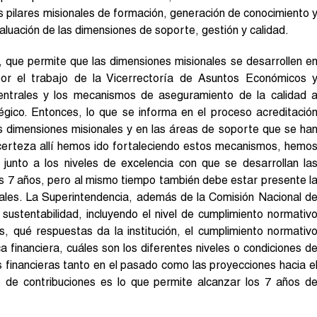
s pilares misionales de formación, generación de conocimiento 
valuación de las dimensiones de soporte, gestión y calidad.
, que permite que las dimensiones misionales se desarrollen e
r el trabajo de la Vicerrectoría de Asuntos Económicos 
centrales y los mecanismos de aseguramiento de la calidad 
égico. Entonces, lo que se informa en el proceso acreditació
us dimensiones misionales y en las áreas de soporte que se ha
 certeza allí hemos ido fortaleciendo estos mecanismos, hemo
e junto a los niveles de excelencia con que se desarrollan la
os 7 años, pero al mismo tiempo también debe estar presente l
obales. La Superintendencia, además de la Comisión Nacional d
la sustentabilidad, incluyendo el nivel de cumplimiento normativ
os, qué respuestas da la institución, el cumplimiento normativ
 financiera, cuáles son los diferentes niveles o condiciones d
 financieras tanto en el pasado como las proyecciones hacia e
to de contribuciones es lo que permite alcanzar los 7 años d