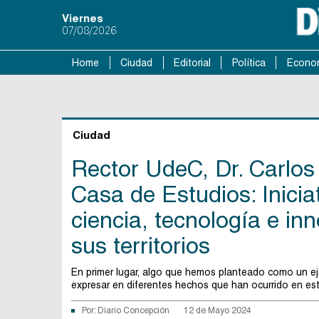
Viernes
07/08/2026
Home
Ciudad
Editorial
Política
Econo
Ciudad
Rector UdeC, Dr. Carlos
Casa de Estudios: Inicia
ciencia, tecnología e in
sus territorios
En primer lugar, algo que hemos planteado como un eje
expresar en diferentes hechos que han ocurrido en est
Por:
Diario Concepción
12 de Mayo 2024