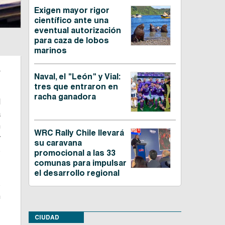
Exigen mayor rigor
científico ante una
eventual autorización
para caza de lobos
marinos
.
Naval, el "León" y Vial:
tres que entraron en
racha ganadora
l
a
n
WRC Rally Chile llevará
y
su caravana
s
promocional a las 33
comunas para impulsar
el desarrollo regional
s
n
CIUDAD