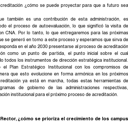
Acreditación ¿cómo se puede proyectar para que a futuro se
 también es una contribución de esta administración, e
o el proceso de autoevaluación, lo que significó la visita d
 con CNA. Por lo tanto, lo que entregaremos para las próxima
ue se generó en torno a este proceso y esperamos que sirva d
rresponda en el año 2030 presentarse al proceso de acreditació
ión como un punto de partida, el punto inicial sobre el cua
 todos los instrumentos de dirección estratégica institucional
el Plan Estratégico Institucional con los compromisos d
anera que esto evolucione en forma armónica en los próximo
creditación ya está en marcha, todas estas herramientas d
rogramas de gobierno de las administraciones respectivas
ación institucional para el próximo proceso de acreditación.
 Rector, ¿cómo se prioriza el crecimiento de los campu