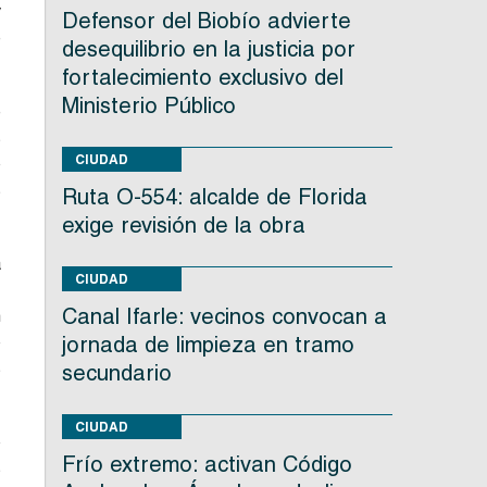
y
Defensor del Biobío advierte
e
desequilibrio en la justicia por
fortalecimiento exclusivo del
Ministerio Público
e
s
CIUDAD
o
s
Ruta O-554: alcalde de Florida
exige revisión de la obra
a
CIUDAD
Canal Ifarle: vecinos convocan a
n
o
jornada de limpieza en tramo
s
secundario
CIUDAD
ó
Frío extremo: activan Código
s