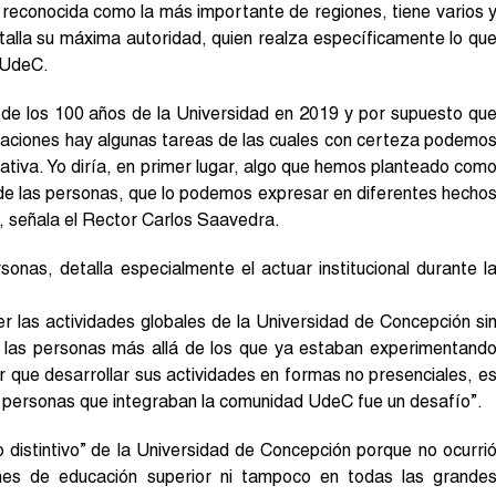
, reconocida como la más importante de regiones, tiene varios 
talla su máxima autoridad, quien realza específicamente lo qu
a UdeC.
n de los 100 años de la Universidad en 2019 y por supuesto qu
luaciones hay algunas tareas de las cuales con certeza podemo
ativa. Yo diría, en primer lugar, algo que hemos planteado com
o de las personas, que lo podemos expresar en diferentes hecho
”, señala el Rector Carlos Saavedra.
onas, detalla especialmente el actuar institucional durante l
ner las actividades globales de la Universidad de Concepción si
ra las personas más allá de los que ya estaban experimentand
r que desarrollar sus actividades en formas no presenciales, e
s personas que integraban la comunidad UdeC fue un desafío”.
 distintivo” de la Universidad de Concepción porque no ocurri
ones de educación superior ni tampoco en todas las grande