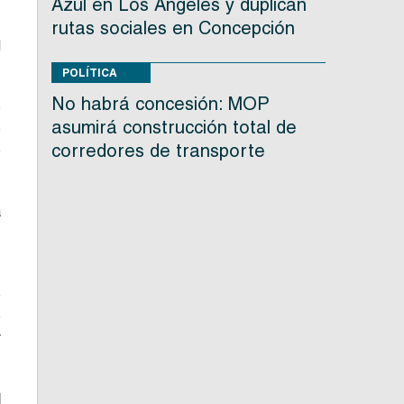
Azul en Los Ángeles y duplican
rutas sociales en Concepción
l
POLÍTICA
No habrá concesión: MOP
o
asumirá construcción total de
e
corredores de transporte
e
a
,
e
e
r
d