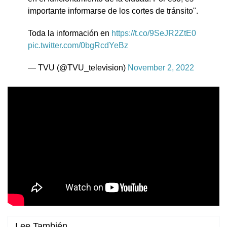
importante informarse de los cortes de tránsito".
Toda la información en
https://t.co/9SeJR2ZtE0
pic.twitter.com/0bgRcdYeBz
— TVU (@TVU_television)
November 2, 2022
Lee También...