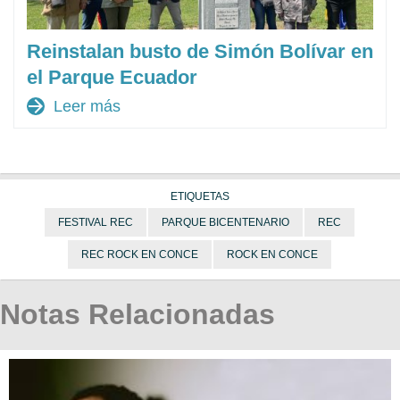
Reinstalan busto de Simón Bolívar en
el Parque Ecuador
arrow_forward
Leer más
ETIQUETAS
FESTIVAL REC
PARQUE BICENTENARIO
REC
REC ROCK EN CONCE
ROCK EN CONCE
Notas Relacionadas