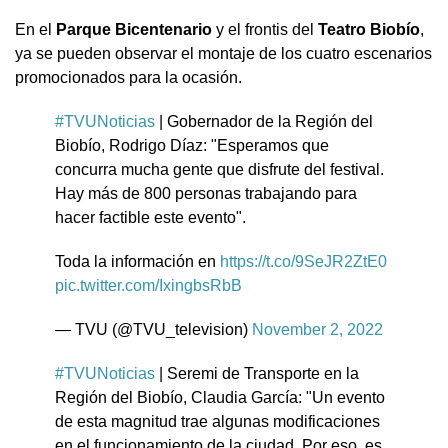
En el
Parque Bicentenario
y el frontis del
Teatro Biobío
,
ya se pueden observar el montaje de los cuatro escenarios
promocionados para la ocasión.
#TVUNoticias
| Gobernador de la Región del
Biobío, Rodrigo Díaz: "Esperamos que
concurra mucha gente que disfrute del festival.
Hay más de 800 personas trabajando para
hacer factible este evento".
Toda la información en
https://t.co/9SeJR2ZtE0
pic.twitter.com/IxingbsRbB
— TVU (@TVU_television)
November 2, 2022
#TVUNoticias
| Seremi de Transporte en la
Región del Biobío, Claudia García: "Un evento
de esta magnitud trae algunas modificaciones
en el funcionamiento de la ciudad. Por eso, es