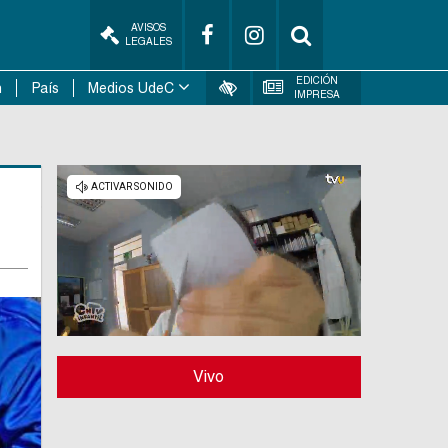
AVISOS
LEGALES
EDICIÓN
n
País
Medios UdeC
IMPRESA
Vivo