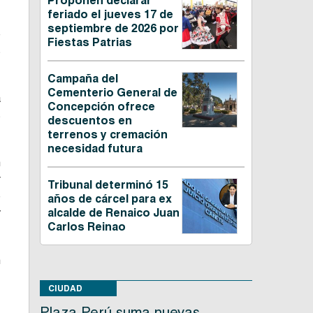
Proponen declarar
feriado el jueves 17 de
septiembre de 2026 por
e
Fiestas Patrias
s
Campaña del
Cementerio General de
a
Concepción ofrece
s
descuentos en
terrenos y cremación
necesidad futura
n
r
Tribunal determinó 15
e
años de cárcel para ex
y
alcalde de Renaico Juan
Carlos Reinao
n
CIUDAD
Plaza Perú suma nuevas