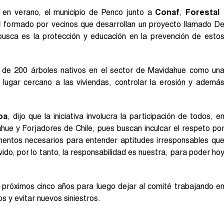
 en verano, el municipio de Penco junto a
Conaf
,
Forestal
l
formado por vecinos que desarrollan un proyecto llamado D
usca es la protección y educación en la prevención de esto
de 200 árboles nativos en el sector de Mavidahue como un
 lugar cercano a las viviendas, controlar la erosión y ademá
oa
, dijo que la iniciativa involucra la participación de todos, e
hue y Forjadores de Chile, pues buscan inculcar el respeto po
ementos necesarios para entender aptitudes irresponsables qu
do, por lo tanto, la responsabilidad es nuestra, para poder ho
 próximos cinco años para luego dejar al comité trabajando e
s y evitar nuevos siniestros.