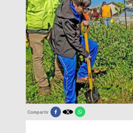

Compartir