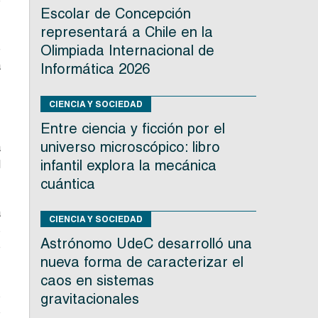
o
Escolar de Concepción
representará a Chile en la
e
Olimpiada Internacional de
a
Informática 2026
CIENCIA Y SOCIEDAD
Entre ciencia y ficción por el
universo microscópico: libro
a
infantil explora la mecánica
d
cuántica
a
CIENCIA Y SOCIEDAD
s
Astrónomo UdeC desarrolló una
e
nueva forma de caracterizar el
caos en sistemas
s
gravitacionales
o