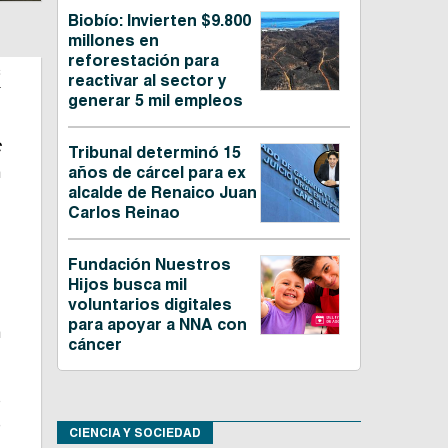
Biobío: Invierten $9.800
millones en
reforestación para
C
reactivar al sector y
generar 5 mil empleos
C
Tribunal determinó 15
n
años de cárcel para ex
alcalde de Renaico Juan
Carlos Reinao
,
,
Fundación Nuestros
Hijos busca mil
voluntarios digitales
para apoyar a NNA con
n
cáncer
o
e
CIENCIA Y SOCIEDAD