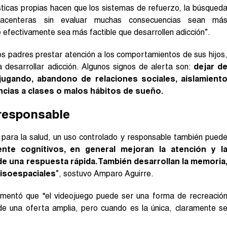
sticas propias hacen que los sistemas de refuerzo, la búsqued
lacenteras sin evaluar muchas consecuencias sean má
e efectivamente sea más factible que desarrollen adicción”.
los padres prestar atención a los comportamientos de sus hijos
 desarrollar adicción. Algunos signos de alerta son:
dejar d
 jugando, abandono de relaciones sociales, aislamient
sencias a clases o malos hábitos de sueño.
 responsable
 para la salud, un uso controlado y responsable también pued
ente cognitivos, en general mejoran la atención y l
de una respuesta rápida. También desarrollan la memoria
visoespaciales
”, sostuvo Amparo Aguirre.
 comentó que “el videojuego puede ser una forma de recreació
e una oferta amplia, pero cuando es la única, claramente s