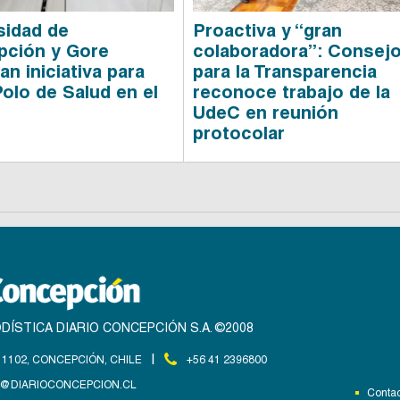
sidad de
Proactiva y “gran
ción y Gore
colaboradora”: Consej
an iniciativa para
para la Transparencia
Polo de Salud en el
reconoce trabajo de la
UdeC en reunión
protocolar
DÍSTICA DIARIO CONCEPCIÓN S.A. ©2008
|
1102, CONCEPCIÓN, CHILE
+56 41 2396800
@DIARIOCONCEPCION.CL
Contac