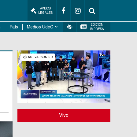
AVISOS
LEGALES
EDICIÓN
n
País
Medios UdeC
IMPRESA
Vivo