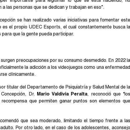
úper importante para legitimar lo que se está haciendo, n
n a las personas que se dedican y trabajan en eso”.
pción se han realizado varias iniciativas para fomentar est
lo es el propio UDEC Esports, el cual constantemente busca l
 para que la gente pueda participar.
én surgen preocupaciones por su consumo desmedido. En 2022 l
oficialmente la adicción a los videojuegos como una enfermeda
arse clínicamente.
sor titular del Departamento de Psiquiatría y Salud Mental de l
e Concepción, Dr.
Mario Valdivia Peralta
, reconoció que “lo
e recompensa que permiten ganar puntos son elementos qu
recomendó que sea moderado, limitando el tiempo frente a la
 adulto. Por otro lado, en el caso de los adolescentes, aconsej