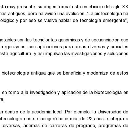
á muy presente, su origen formal está en el inicio del siglo X
ás antiguos, pero ha vivido una evolución. “La biotecnología h
nológico y por eso se vuelve hablar de tecnología emergente”
notables son las tecnologías genómicas y de secuenciación q
u
 organismos, con aplicaciones para áreas diversas y cruciale
asta agricultura, y así impulsan las investigaciones y solucione
biotecnología antigua que se beneficia y moderniza de esto
en torno a la investigación y aplicación de la biotecnología e
ra.
r dentro de la academia local. Por ejemplo, la Universidad d
otecnología que se inauguró hace más de 22 años e integra 
s diversas, además de carreras de pregrado, programas d