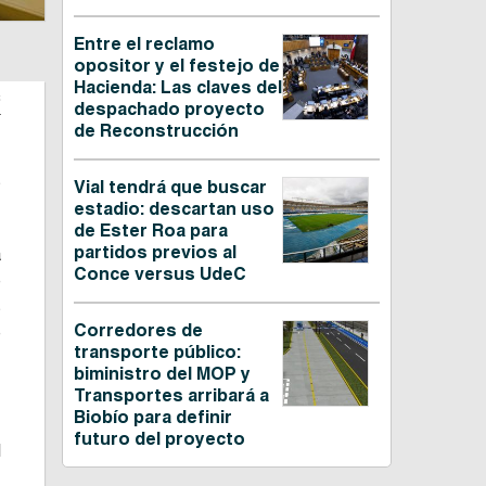
Entre el reclamo
opositor y el festejo de
Hacienda: Las claves del
C
despachado proyecto
de Reconstrucción
s
Vial tendrá que buscar
estadio: descartan uso
de Ester Roa para
partidos previos al
a
Conce versus UdeC
e
s
Corredores de
e
transporte público:
biministro del MOP y
Transportes arribará a
Biobío para definir
futuro del proyecto
l