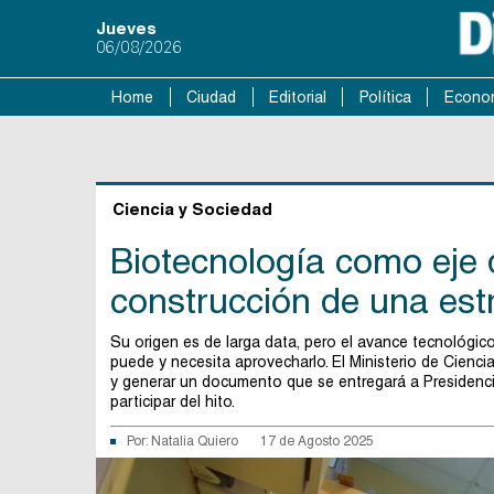
Jueves
06/08/2026
Home
Ciudad
Editorial
Política
Econo
Ciencia y Sociedad
Biotecnología como eje d
construcción de una est
Su origen es de larga data, pero el avance tecnológico
puede y necesita aprovecharlo. El Ministerio de Cienc
y generar un documento que se entregará a Presidencia
participar del hito.
Por:
Natalia Quiero
17 de Agosto 2025