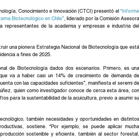
Tecnología, Conocimiento e Innovación (CTCI) presentó el
“Inform
ema Biotecnológico en Chile”
, liderado por la Comisión Asesor
 a representantes de la academia y empresas e industria de
ruir una pionera Estrategia Nacional de Biotecnología que est
idencia a fines de 2025.
nal de Biotecnología dados dos escenarios. Primero, es un
 que va a haber casi un 14% de crecimiento de demanda d
cuenta con las capacidades suficientes”, manifiesta el seremi d
úñez, quien como investigador conoce de cerca esta área, co
s para la sustentabilidad de la acuicultura, previo a asumir s
-tecnológico, también necesidades y oportunidades en distinto
roductivas, sostiene.
“Por ejemplo, se puede aplicar much
producción sostenible y eficiente, también al sector forestal