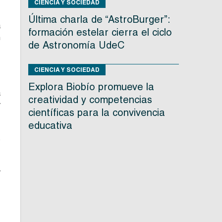
CIENCIA Y SOCIEDAD
Última charla de “AstroBurger”:
a
formación estelar cierra el ciclo
n
de Astronomía UdeC
CIENCIA Y SOCIEDAD
Explora Biobío promueve la
a
creatividad y competencias
y
científicas para la convivencia
educativa
s
y
;
,