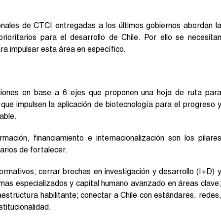
onales de CTCI entregadas a los últimos gobiernos abordan l
ioritarios para el desarrollo de Chile. Por ello se necesita
ra impulsar esta área en específico.
ciones en base a 6 ejes que proponen una hoja de ruta par
 que impulsen la aplicación de biotecnología para el progreso 
sable.
rmación, financiamiento e internacionalización son los pilare
rios de fortalecer.
rmativos; cerrar brechas en investigación y desarrollo (I+D) 
amas especializados y capital humano avanzado en áreas clave
raestructura habilitante; conectar a Chile con estándares, redes
stitucionalidad.