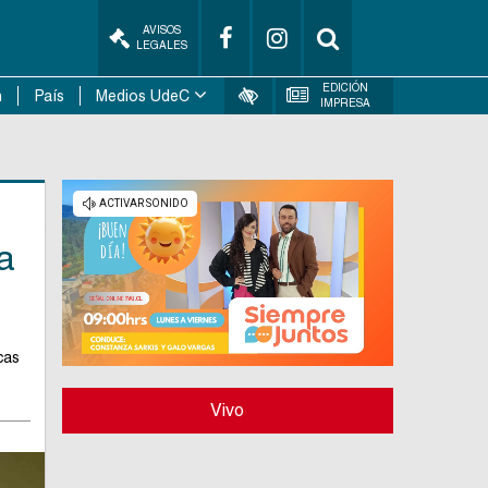
AVISOS
LEGALES
EDICIÓN
n
País
Medios UdeC
IMPRESA
a
cas
Vivo