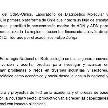
n del UdeC-Omics, Laboratorio de Diagnóstico Molecular 
la primera plataforma de Chile que integra un flujo de trabaj
areas, permitirá la secuenciación masiva de ADN y ARN par
personalizada. La implementación fue financiada a través de u
CTCI, liderado por el académico Felipe Zúñiga.
Estrategia Nacional de Biotecnología se busca generar nuevo
nversión y acortar brechas para investigar y avanzar e
ionar problemas o retos en diversas industrias y sectores
cnológico como económico y social desde lo local a lo nacional 
ctura y proyectos de I+D en la academia y empresas de bas
con la industria y sector productivo van a crecer las capacidade
onal con impacto al nacional.