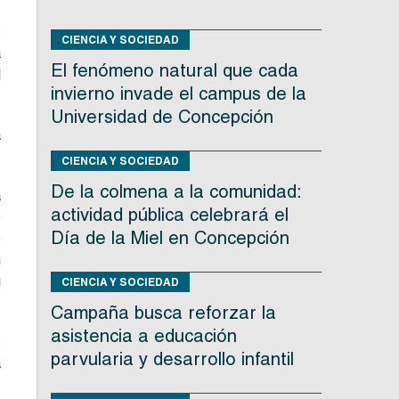
e
CIENCIA Y SOCIEDAD
a
El fenómeno natural que cada
l
invierno invade el campus de la
Universidad de Concepción
á
CIENCIA Y SOCIEDAD
De la colmena a la comunidad:
a
actividad pública celebrará el
e
Día de la Miel en Concepción
e
n
u
CIENCIA Y SOCIEDAD
Campaña busca reforzar la
asistencia a educación
s
parvularia y desarrollo infantil
a
,