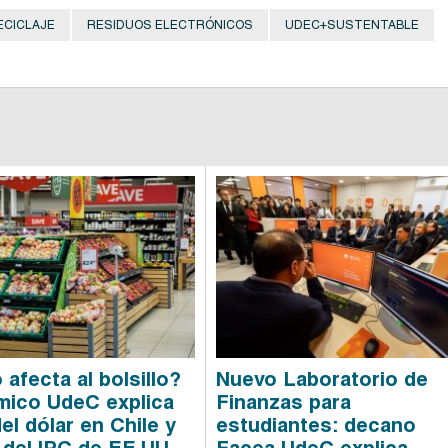
ECICLAJE
RESIDUOS ELECTRÓNICOS
UDEC+SUSTENTABLE
afecta al bolsillo?
Nuevo Laboratorio de
ico UdeC explica
Finanzas para
el dólar en Chile y
estudiantes: decano
 del IPC de EE.UU.
Facea UdeC explica