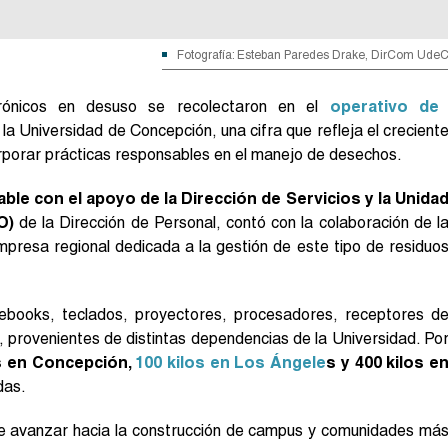
Fotografía: Esteban Paredes Drake, DirCom Ude
rónicos en desuso se recolectaron en el
operativo de
la Universidad de Concepción, una cifra que refleja el crecient
corporar prácticas responsables en el manejo de desechos.
le con el apoyo de la Dirección de Servicios y la Unida
O)
de la Dirección de Personal, contó con la colaboración de l
mpresa regional dedicada a la gestión de este tipo de residuo
otebooks, teclados, proyectores, procesadores, receptores d
o, provenientes de distintas dependencias de la Universidad. Po
s en Concepción,
100 kilos en Los Ángele
s y 400 kilos e
das.
a de avanzar hacia la construcción de campus y comunidades má