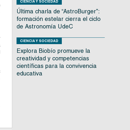
CIENCIA Y SOCIEDAD
a
Última charla de “AstroBurger”:
s
formación estelar cierra el ciclo
de Astronomía UdeC
,
r
CIENCIA Y SOCIEDAD
a
Explora Biobío promueve la
l
creatividad y competencias
científicas para la convivencia
C
educativa
o
s
s