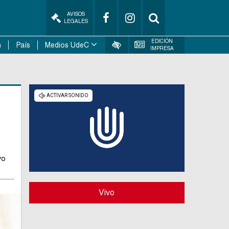
AVISOS
LEGALES
EDICIÓN
n
País
Medios UdeC
IMPRESA
vo
Vivo