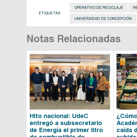
OPERATIVO DE RECICLAJE
R
ETIQUETAS
UNIVERSIDAD DE CONCEPCIÓN
Notas Relacionadas
Hito nacional: UdeC
¿Cómo 
entregó a subsecretario
Académ
de Energía el primer litro
caída d
de combustible de
subida