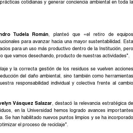
 prácticas cotidianas y generar conciencia ambiental en toda l
andro Tudela Román
, planteó que «el retiro de equipo
titucionales para avanzar hacia una mayor sustentabilidad. Est
cios para un uso más productivo dentro de la Institución, per
lo que vamos desechando, producto de nuestras actividades”.
claje y la correcta gestión de los residuos se vuelven accione
 reducción del daño ambiental, sino también como herramienta
stra responsabilidad individual y colectiva frente al cambi
velyn Vásquez Salazar
, destacó la relevancia estratégica d
iduos, en la Universidad hemos logrado avances importante
ra. Se han habilitado nuevos puntos limpios y se ha incorporad
imizar el proceso de reciclaje”.