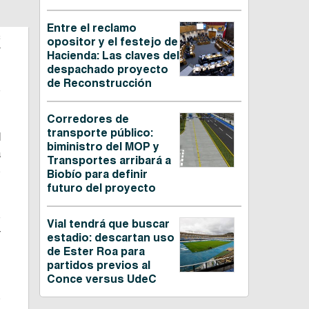
Entre el reclamo
C
opositor y el festejo de
Hacienda: Las claves del
despachado proyecto
de Reconstrucción
e
Corredores de
transporte público:
d
biministro del MOP y
a
Transportes arribará a
s
Biobío para definir
futuro del proyecto
e
Vial tendrá que buscar
r
estadio: descartan uso
n
de Ester Roa para
partidos previos al
Conce versus UdeC
s