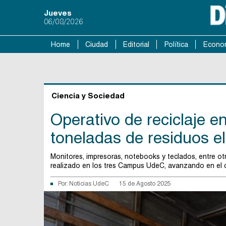
Jueves
06/08/2026
Home
Ciudad
Editorial
Política
Econo
Ciencia y Sociedad
Operativo de reciclaje e
toneladas de residuos e
Monitores, impresoras, notebooks y teclados, entre otr
realizado en los tres Campus UdeC, avanzando en el c
Por:
Noticias UdeC
15 de Agosto 2025