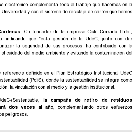
uos electrónico complementa todo el trabajo que hacemos en l
la Universidad y con el sistema de reciclaje de cartón que hemo
Cárdenas
, Co fundador de la empresa Ciclo Cerrado Ltda.
iva, indicando que “esta gestión de la UdeC, junto con da
rantizar la seguridad de sus procesos, ha contribuido con l
o al cuidado del medio ambiente y evitando la contaminación de
referencia definido en el Plan Estratégico Institucional Ude
ustentabilidad (PoliS), donde la sustentabilidad se integra com
ión, la vinculación con el medio y la gestión institucional.
deC+Sustentable,
la campaña de retiro de residuo
zará dos veces al añ
o, complementando otros esfuerzo
s peligrosos.