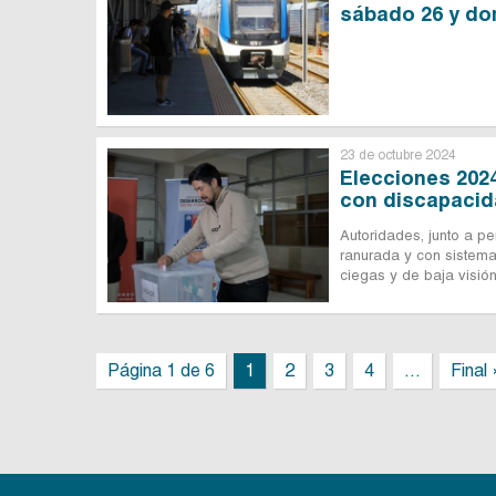
sábado 26 y do
23 de octubre 2024
Elecciones 202
con discapacid
Autoridades, junto a per
ranurada y con sistema
ciegas y de baja visión
Página 1 de 6
1
2
3
4
...
Final 