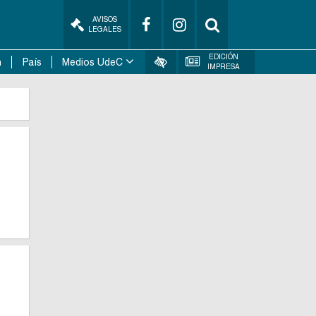
AVISOS
LEGALES
EDICIÓN
n
País
Medios UdeC
IMPRESA