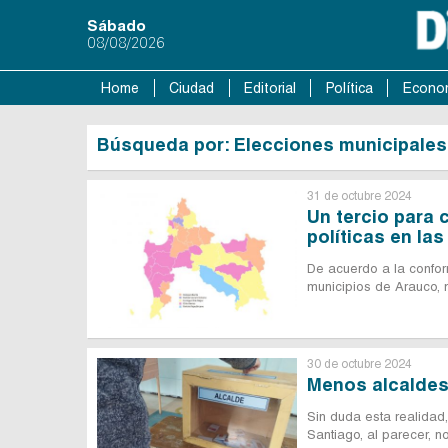
Sábado
08/08/2026
Home
Ciudad
Editorial
Política
Econo
Búsqueda por: Elecciones municipales
31 de octubre 2024
Un tercio para 
políticas en las
De acuerdo a la conform
municipios de Arauco, m
30 de octubre 2024
Menos alcaldes
Sin duda esta realidad
Santiago, al parecer, n