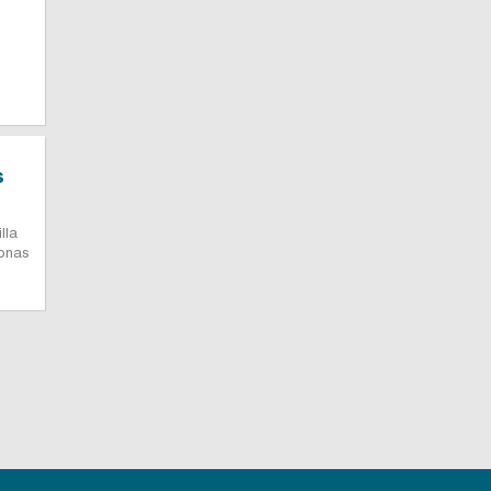
s
lla
sonas