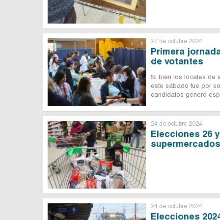
27 de octubre 2024
Primera jornada
de votantes
Si bien los locales de 
este sábado fue por sob
candidatos generó espe
24 de octubre 2024
Elecciones 26 y
supermercado
24 de octubre 2024
Elecciones 2024: