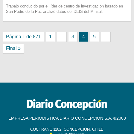
Trabajo conducido por el líder de centro de investigación basado en
San Pedro de la Paz analizó datos del DEIS del Minsal.
Página 1 de 871
1
...
3
4
5
...
Final »
EMPRESA PERIODÍSTICA DIARIO CONCEPCIÓN S.A. ©2008
COCHRANE 1102, CONCEPCIÓN, CHILE