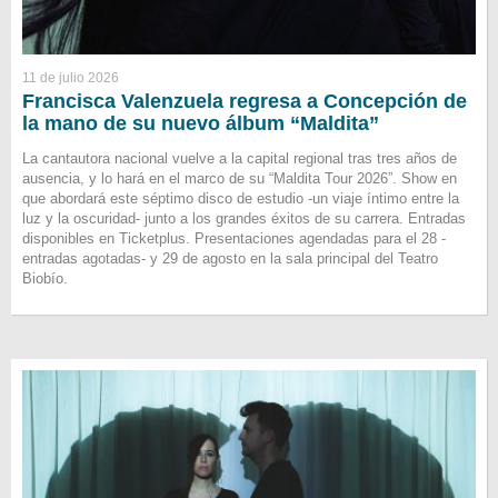
11 de julio 2026
Francisca Valenzuela regresa a Concepción de
la mano de su nuevo álbum “Maldita”
La cantautora nacional vuelve a la capital regional tras tres años de
ausencia, y lo hará en el marco de su “Maldita Tour 2026”. Show en
que abordará este séptimo disco de estudio -un viaje íntimo entre la
luz y la oscuridad- junto a los grandes éxitos de su carrera. Entradas
disponibles en Ticketplus. Presentaciones agendadas para el 28 -
entradas agotadas- y 29 de agosto en la sala principal del Teatro
Biobío.