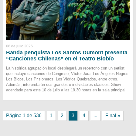
08 de julio 2026
Banda penquista Los Santos Dumont presenta
“Canciones Chilenas” en el Teatro Biobío
La histórica agrupación local desplegará un repertorio con un setlist
que incluye canciones de Congreso, Víctor Jara, Los Ángeles Negros,
Los Blops, Los Prisioneros, Los Vidrios Quebrados, entre otros.
Además, interpretarán sus grandes e inolvidables clásicos. Show
agendado para este 10 de julio a las 19.30 horas en la sala principal.
Página 1 de 536
1
2
3
4
...
Final »