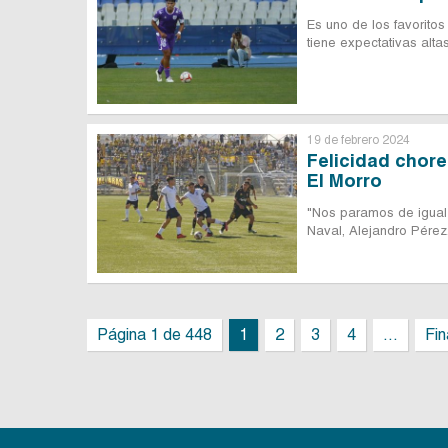
Es uno de los favorito
tiene expectativas alt
19 de febrero 2024
Felicidad chore
El Morro
"Nos paramos de igual 
Naval, Alejandro Pérez
Página 1 de 448
1
2
3
4
...
Fin