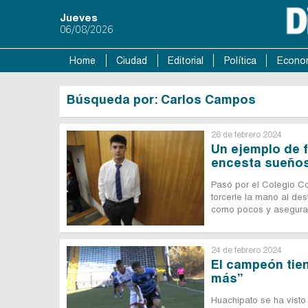
Jueves
06/08/2026
Home
Ciudad
Editorial
Política
Econo
Búsqueda por: Carlos Campos
26 de febrero 2024
Un ejemplo de f
encesta sueño
Pasó por el Colegio C
torcerle la mano al des
como pocos y asegura 
24 de febrero 2024
El campeón tie
más”
Huachipato se ha visto