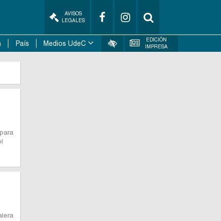
AVISOS
LEGALES
EDICIÓN
n
País
Medios UdeC
IMPRESA
 para
ol
alera