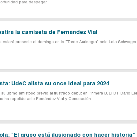
portunidad para despegar.
stirá la camiseta de Fernández Vial
estará presente el domingo en la "Tarde Aurinegra" ante Lota Schwager.
ista: UdeC alista su once ideal para 2024
 su último amistoso previo al frustrado debut en Primera B. El DT Darío L
que ha repetido ante Fernández Vial y Concepción.
la: "El grupo está ilusionado con hacer historia"