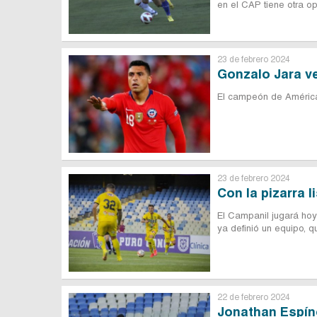
en el CAP tiene otra o
23 de febrero 2024
Gonzalo Jara ve
El campeón de América 
23 de febrero 2024
Con la pizarra l
El Campanil jugará hoy
ya definió un equipo, 
22 de febrero 2024
Jonathan Espíno