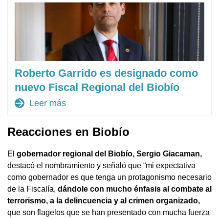
Roberto Garrido es designado como
nuevo Fiscal Regional del Biobío
arrow_forward
Leer más
Reacciones en Biobío
El
gobernador regional del Biobío, Sergio Giacaman,
destacó el nombramiento y señaló que “mi expectativa
como gobernador es que tenga un protagonismo necesario
de la Fiscalía,
dándole con mucho énfasis al combate al
terrorismo, a la delincuencia y al crimen organizado,
que son flagelos que se han presentado con mucha fuerza