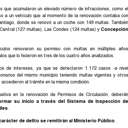
los que acumularon un elevado número de infracciones, como e
iso a un vehículo que al momento de la renovación contaba co
antiago, donde se renovó a un coche con 149 multas. Tambié
n Central (127 multas), Las Condes (124 multas) y
Concepció
culos renovaron su permiso con multas en múltiples año
os que lo hicieron en tres de los cuatro años analizados.
tos de intereses, ya que se detectaron 1.172 casos -a nive
ionarios del mismo municipio teniendo multas vigentes y otro
 accedieron al trámite en la misma condición.
mativa en la renovación de Permisos de Circulación, deberá
formar su inicio a través del Sistema de Inspección d
iles
.
arácter de delito se remitirán al Ministerio Público
.