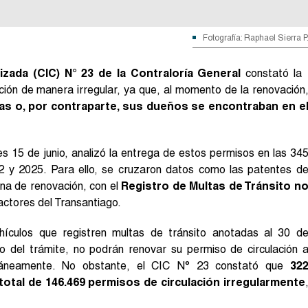
Fotografía: Raphael Sierra P
izada (CIC) N° 23 de la Contraloría General
constató la
ción de manera irregular, ya que, al momento de la renovación
as o, por contraparte, sus dueños se encontraban en e
.
s 15 de junio, analizó la entrega de estos permisos en las 34
22 y 2025. Para ello, se cruzaron datos como las patentes d
una de renovación, con el
Registro de Multas de Tránsito n
actores del Transantiago.
ículos que registren multas de tránsito anotadas al 30 d
del trámite, no podrán renovar su permiso de circulación 
táneamente. No obstante, el CIC N° 23 constató que
32
total de 146.469 permisos de circulación irregularmente