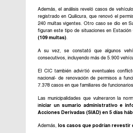
Además, el análisis reveló casos de vehícu
registrado en Quilicura, que renovó el perm
240 multas vigentes. Otro caso se dio en S
figuran este tipo de situaciones en Estació
(109 multas)
.
A su vez, se constató que algunos vehí
consecutivos, incluyendo más de 5.900 vehícul
El CIC también advirtió eventuales conflic
nacional- de renovación de permisos a func
7.378 casos en que familiares de funcionarios
Las municipalidades que vulneraron la nor
i
niciar un sumario administrativo e in
Acciones Derivadas (SIAD) en 5 días háb
Además,
los casos que podrían revestir c