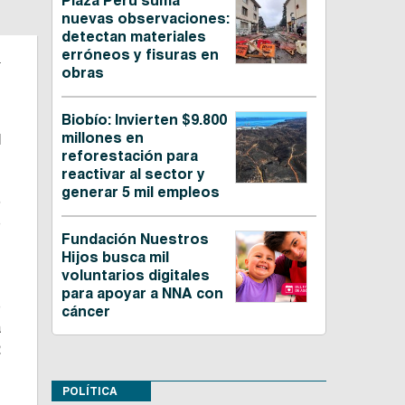
Plaza Perú suma
nuevas observaciones:
detectan materiales
.
erróneos y fisuras en
obras
,
Biobío: Invierten $9.800
millones en
l
reforestación para
reactivar al sector y
generar 5 mil empleos
5
e
Fundación Nuestros
o
Hijos busca mil
voluntarios digitales
para apoyar a NNA con
e
cáncer
a
2
,
POLÍTICA