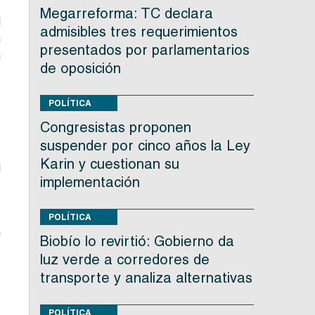
Megarreforma: TC declara
l
admisibles tres requerimientos
n
presentados por parlamentarios
n
de oposición
n
POLÍTICA
s
Congresistas proponen
suspender por cinco años la Ley
Karin y cuestionan su
l
implementación
s
POLÍTICA
n
Biobío lo revirtió: Gobierno da
e
luz verde a corredores de
transporte y analiza alternativas
POLÍTICA