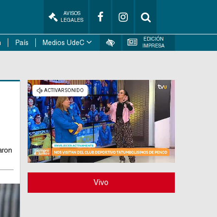
AVISOS
LEGALES
EDICIÓN
n
País
Medios UdeC
IMPRESA
aron
Vivo