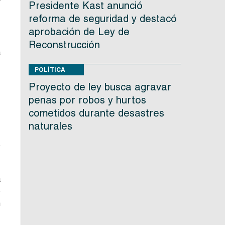
Presidente Kast anunció
reforma de seguridad y destacó
aprobación de Ley de
Reconstrucción
a
POLÍTICA
Proyecto de ley busca agravar
n
n
penas por robos y hurtos
cometidos durante desastres
naturales
n
o
a
o
n