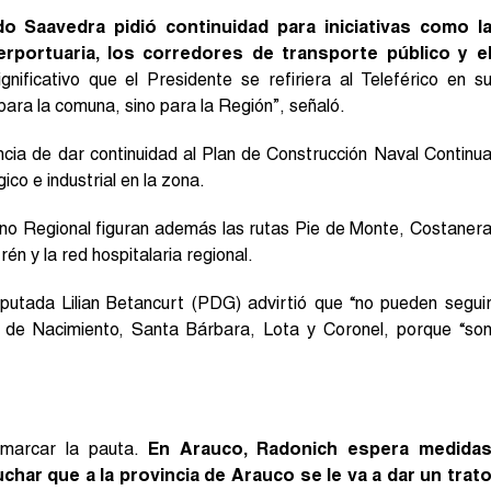
do Saavedra pidió continuidad para iniciativas como l
nterportuaria, los corredores de transporte público y e
gnificativo que el Presidente se refiriera al Teleférico en s
para la comuna, sino para la Región”, señaló.
ncia de dar continuidad al Plan de Construcción Naval Continu
co e industrial en la zona.
ierno Regional figuran además las rutas Pie de Monte, Costaner
én y la red hospitalaria regional.
iputada Lilian Betancurt (PDG) advirtió que “no pueden segui
 de Nacimiento, Santa Bárbara, Lota y Coronel, porque “so
 marcar la pauta.
En Arauco, Radonich espera medida
char que a la provincia de Arauco se le va a dar un trat