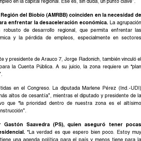
leo en la capital regional. Ese es, sin duda, un punto clave”.
 Región del Biobío (AMRBB) coinciden en la necesidad d
ara enfrentar la desaceleración económica.
La agrupació
robusto de desarrollo regional, que permita enfrentar la
ómica y la pérdida de empleos, especialmente en sectore
te y presidente de Arauco 7, Jorge Radonich, también vinculó e
ara la Cuenta Pública. A su juicio, la zona requiere un “pla
”.
tidas en el Congreso. La diputada Marlene Pérez (Ind.-UDI
más altos de cesantía”, mientras el diputado y presidente de l
vo que “la prioridad dentro de nuestra zona es el altísim
nstrucción”.
 Gastón Saavedra (PS), quien aseguró tener poca
sidencial.
“La verdad es que espero bien poco. Estoy mu
tiene una agenda política para el país y menos tiene para l