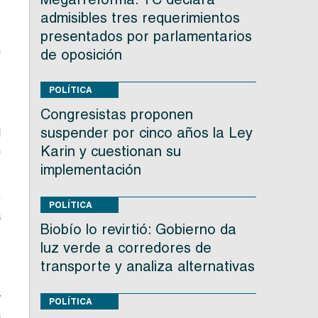
admisibles tres requerimientos
e
presentados por parlamentarios
n
de oposición
s
s
POLÍTICA
Congresistas proponen
suspender por cinco años la Ley
l
Karin y cuestionan su
n
implementación
)
POLÍTICA
a
Biobío lo revirtió: Gobierno da
o
luz verde a corredores de
transporte y analiza alternativas
s
y
POLÍTICA
a