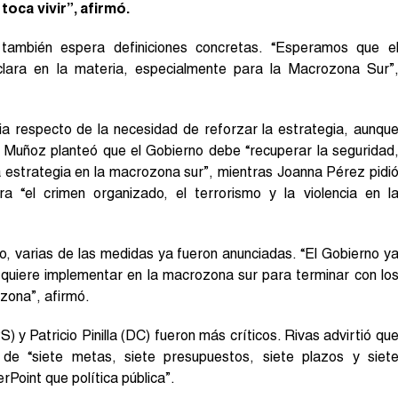
oca vivir”, afirmó.
ambién espera definiciones concretas. “Esperamos que e
clara en la materia, especialmente para la Macrozona Sur”
cia respecto de la necesidad de reforzar la estrategia, aunqu
a Muñoz planteó que el Gobierno debe “recuperar la seguridad
a estrategia en la macrozona sur”, mientras Joanna Pérez pidi
ra “el crimen organizado, el terrorismo y la violencia en l
, varias de las medidas ya fueron anunciadas. “El Gobierno y
 quiere implementar en la macrozona sur para terminar con lo
 zona”, afirmó.
 y Patricio Pinilla (DC) fueron más críticos. Rivas advirtió qu
de “siete metas, siete presupuestos, siete plazos y siet
Point que política pública”.