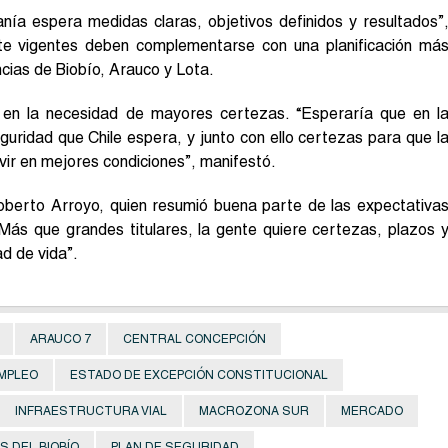
danía espera medidas claras, objetivos definidos y resultados”
te vigentes deben complementarse con una planificación má
ncias de Biobío, Arauco y Lota.
ó en la necesidad de mayores certezas. “Esperaría que en l
guridad que Chile espera, y junto con ello certezas para que l
ivir en mejores condiciones”, manifestó.
Roberto Arroyo, quien resumió buena parte de las expectativa
“Más que grandes titulares, la gente quiere certezas, plazos 
d de vida”.
ARAUCO 7
CENTRAL CONCEPCIÓN
MPLEO
ESTADO DE EXCEPCIÓN CONSTITUCIONAL
INFRAESTRUCTURA VIAL
MACROZONA SUR
MERCADO
 DEL BIOBÍO
PLAN DE SEGURIDAD