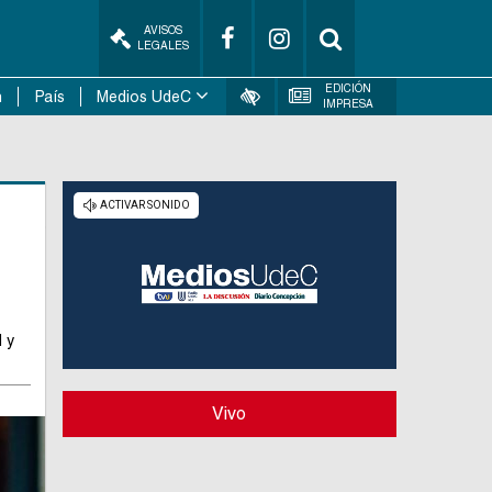
AVISOS
LEGALES
EDICIÓN
n
País
Medios UdeC
IMPRESA
 y
Vivo