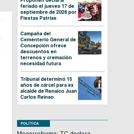
Proponen declarar
feriado el jueves 17 de
septiembre de 2026 por
a
Fiestas Patrias
Campaña del
r
Cementerio General de
Concepción ofrece
n
descuentos en
n
terrenos y cremación
necesidad futura
Tribunal determinó 15
años de cárcel para ex
s
alcalde de Renaico Juan
:
Carlos Reinao
s
e
POLÍTICA
e
Megarreforma: TC declara