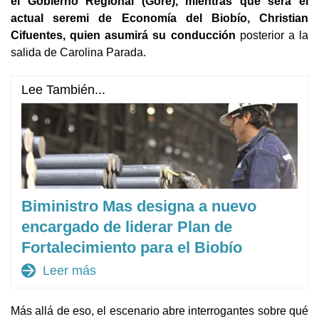
el Gobierno Regional (Gore), mientras que será el
actual seremi de Economía del Biobío, Christian
Cifuentes, quien asumirá su conducción
posterior a la
salida de Carolina Parada.
Lee También...
Biministro Mas designa a nuevo
encargado de liderar Plan de
Fortalecimiento para el Biobío
arrow_forward
Leer más
Más allá de eso, el escenario abre interrogantes sobre qué