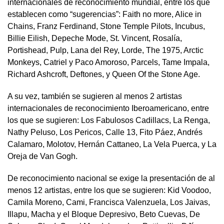
internacionales de reconocimiento mundial, entre los que
establecen como “sugerencias”: Faith no more, Alice in
Chains, Franz Ferdinand, Stone Temple Pilots, Incubus,
Billie Eilish, Depeche Mode, St. Vincent, Rosalía,
Portishead, Pulp, Lana del Rey, Lorde, The 1975, Arctic
Monkeys, Catriel y Paco Amoroso, Parcels, Tame Impala,
Richard Ashcroft, Deftones, y Queen Of the Stone Age.
A su vez, también se sugieren al menos 2 artistas
internacionales de reconocimiento Iberoamericano, entre
los que se sugieren: Los Fabulosos Cadillacs, La Renga,
Nathy Peluso, Los Pericos, Calle 13, Fito Páez, Andrés
Calamaro, Molotov, Hernán Cattaneo, La Vela Puerca, y La
Oreja de Van Gogh.
De reconocimiento nacional se exige la presentación de al
menos 12 artistas, entre los que se sugieren: Kid Voodoo,
Camila Moreno, Cami, Francisca Valenzuela, Los Jaivas,
Illapu, Macha y el Bloque Depresivo, Beto Cuevas, De