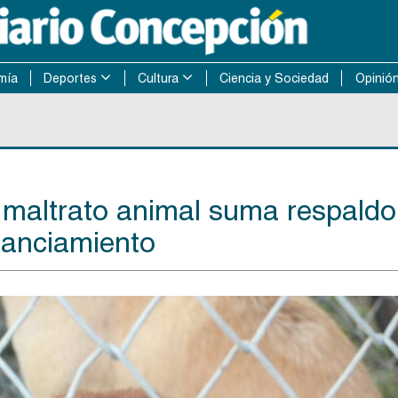
mía
Deportes
Cultura
Ciencia y Sociedad
Opinió
e maltrato animal suma respaldo
inanciamiento