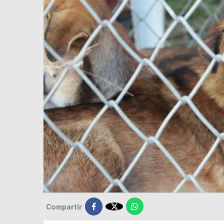

Compartir