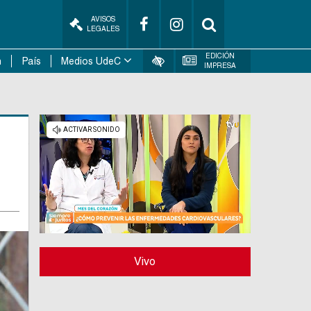
AVISOS
LEGALES
EDICIÓN
n
País
Medios UdeC
IMPRESA
Vivo