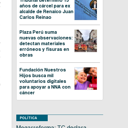
Tribunal determinó 15
o
años de cárcel para ex
alcalde de Renaico Juan
Carlos Reinao
s
Plaza Perú suma
nuevas observaciones:
y
detectan materiales
erróneos y fisuras en
n
obras
9
Fundación Nuestros
Hijos busca mil
e
voluntarios digitales
a
para apoyar a NNA con
s
cáncer
s
n
POLÍTICA
Megarreforma: TC declara