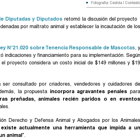
Fotografía: Cedida | Context
e Diputadas y Diputados
retomó la discusión del proyecto
denadas por maltrato animal y establecer la incautación de lo
ey N°21.020 sobre Tenencia Responsable de Mascotas
, 
ntó indicaciones y financiamiento para su implementación. Segú
el proyecto considera un costo inicial de $149 millones y $1
á ser consultado por criadores, vendedores y cuidadores d
 Además, la propuesta
incorpora agravantes penales
par
ras preñadas, animales recién paridos o en evento
ales.
ción Derecho y Defensa Animal y Abogados por los Animale
existe actualmente una herramienta que impida a u
un animal
”.