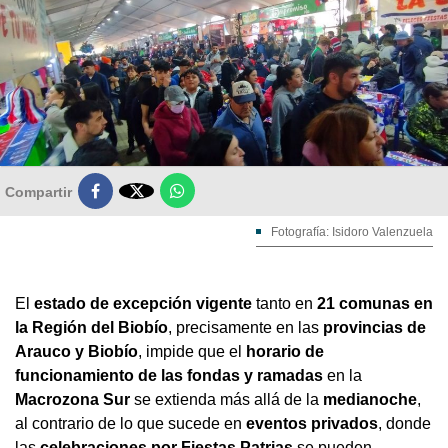

Compartir
Fotografía: Isidoro Valenzuela
El
estado de excepción vigente
tanto en
21 comunas en
la Región del Biobío
, precisamente en las
provincias de
Arauco y Biobío
, impide que el
horario de
funcionamiento de las fondas y ramadas
en la
Macrozona Sur
se extienda más allá de la
medianoche
,
al contrario de lo que sucede en
eventos privados
, donde
las
celebraciones por Fiestas Patrias
se pueden