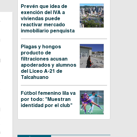
Prevén que idea de
exención del IVA a
.
viviendas puede
reactivar mercado
inmobiliario penquista
u
Plagas y hongos
producto de
filtraciones acusan
l
apoderados y alumnos
del Liceo A-21 de
Talcahuano
s
s
Fútbol femenino lila va
por todo: "Muestran
identidad por el club"
l
s
e
a