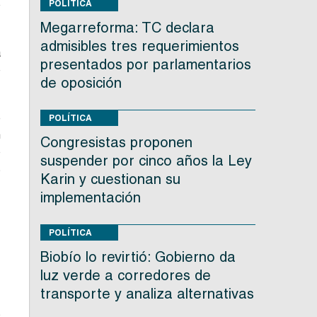
o
POLÍTICA
Megarreforma: TC declara
admisibles tres requerimientos
a
presentados por parlamentarios
e
de oposición
e
POLÍTICA
n
Congresistas proponen
o
suspender por cinco años la Ley
s
Karin y cuestionan su
implementación
o
POLÍTICA
Biobío lo revirtió: Gobierno da
,
luz verde a corredores de
transporte y analiza alternativas
s