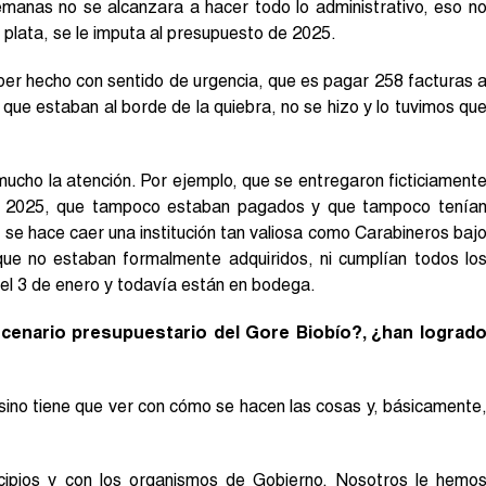
emanas no se alcanzara a hacer todo lo administrativo, eso n
a plata, se le imputa al presupuesto de 2025.
ber hecho con sentido de urgencia, que es pagar 258 facturas 
ue estaban al borde de la quiebra, no se hizo y lo tuvimos qu
ucho la atención. Por ejemplo, que se entregaron ficticiament
de 2025, que tampoco estaban pagados y que tampoco tenía
 se hace caer una institución tan valiosa como Carabineros baj
 que no estaban formalmente adquiridos, ni cumplían todos lo
 el 3 de enero y todavía están en bodega.
scenario presupuestario del Gore Biobío?, ¿han lograd
sino tiene que ver con cómo se hacen las cosas y, básicamente
cipios y con los organismos de Gobierno. Nosotros le hemo