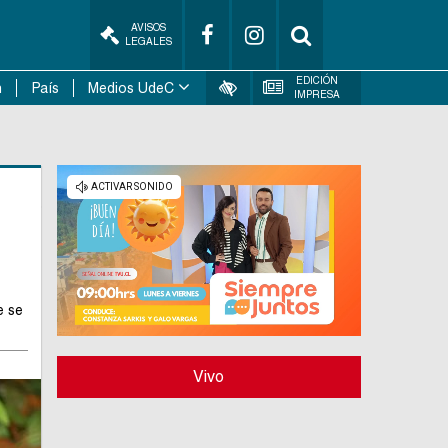
AVISOS
LEGALES
EDICIÓN
n
País
Medios UdeC
IMPRESA
e se
Vivo