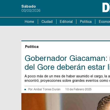
Sábado
08/08/2026
Home
Ciudad
Editorial
Política
Econo
Política
Gobernador Giacaman: r
del Gore deberán estar li
A poco más de un mes de haber asumido el cargo, la aut
encontró, proyecciones sobre grandes eventos como el
Por:
Anibal Torres Durán
10 de Febrero 2025