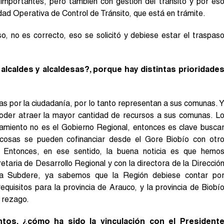
 importantes, pero también con gestión del tránsito y por es
dad Operativa de Control de Tránsito, que está en trámite.
, no es correcto, eso se solicitó y debiese estar el traspas
alcaldes y alcaldesas?, porque hay distintas prioridade
as por la ciudadanía, por lo tanto representan a sus comunas. 
poder atraer la mayor cantidad de recursos a sus comunas. L
ciamiento no es el Gobierno Regional, entonces es clave busca
cosas se pueden cofinanciar desde el Gore Biobío con otr
 Entonces, en ese sentido, la buena noticia es que hemo
taria de Desarrollo Regional y con la directora de la Direcció
la Subdere, ya sabemos que la Región debiese contar po
equisitos para la provincia de Arauco, y la provincia de Biobí
 rezago.
tintos, ¿cómo ha sido la vinculación con el President