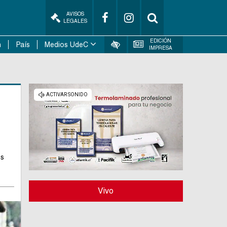
AVISOS
LEGALES
EDICIÓN
n
País
Medios UdeC
IMPRESA
es
Vivo