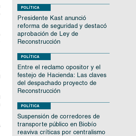
u
POLÍTICA
n
Presidente Kast anunció
reforma de seguridad y destacó
aprobación de Ley de
n
Reconstrucción
e
POLÍTICA
s
Entre el reclamo opositor y el
s
festejo de Hacienda: Las claves
l
del despachado proyecto de
Reconstrucción
l
u
POLÍTICA
Suspensión de corredores de
transporte público en Biobío
a
reaviva críticas por centralismo