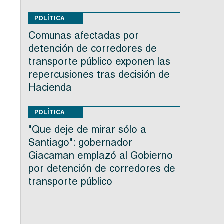
o
POLÍTICA
,
Comunas afectadas por
s
detención de corredores de
transporte público exponen las
repercusiones tras decisión de
o
o
Hacienda
e
POLÍTICA
"Que deje de mirar sólo a
e
Santiago": gobernador
e
Giacaman emplazó al Gobierno
o
por detención de corredores de
transporte público
s
l
a