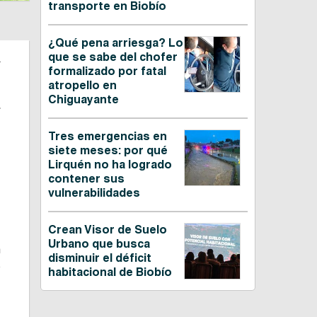
transporte en Biobío
¿Qué pena arriesga? Lo
g
que se sabe del chofer
formalizado por fatal
atropello en
Chiguayante
.
s
Tres emergencias en
siete meses: por qué
Lirquén no ha logrado
contener sus
vulnerabilidades
Crean Visor de Suelo
Urbano que busca
n
disminuir el déficit
o
habitacional de Biobío
.