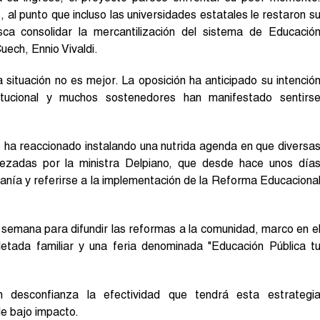
al punto que incluso las universidades estatales le restaron s
a consolidar la mercantilización del sistema de Educació
Cuech, Ennio Vivaldi.
 situación no es mejor. La oposición ha anticipado su intenció
itucional y muchos sostenedores han manifestado sentirs
o ha reaccionado instalando una nutrida agenda en que diversa
bezadas por la ministra Delpiano, que desde hace unos día
danía y referirse a la implementación de la Reforma Educaciona
semana para difundir las reformas a la comunidad, marco en e
letada familiar y una feria denominada "Educación Pública t
n desconfianza la efectividad que tendrá esta estrategi
de bajo impacto.