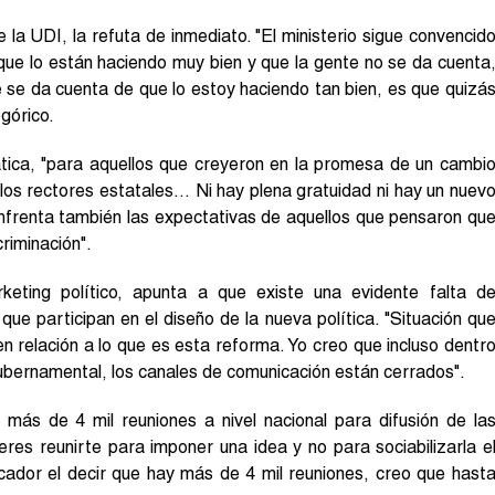
de la UDI, la refuta de inmediato. "El ministerio sigue convencid
ue lo están haciendo muy bien y que la gente no se da cuenta
e se da cuenta de que lo estoy haciendo tan bien, es que quizá
egórico.
ática, "para aquellos que creyeron en la promesa de un cambi
 los rectores estatales… Ni hay plena gratuidad ni hay un nuev
enfrenta también las expectativas de aquellos que pensaron qu
riminación".
keting político, apunta a que existe una evidente falta d
ue participan en el diseño de la nueva política. "Situación qu
n relación a lo que es esta reforma. Yo creo que incluso dentr
 gubernamental, los canales de comunicación están cerrados".
 más de 4 mil reuniones a nivel nacional para difusión de la
eres reunirte para imponer una idea y no para sociabilizarla e
icador el decir que hay más de 4 mil reuniones, creo que hast