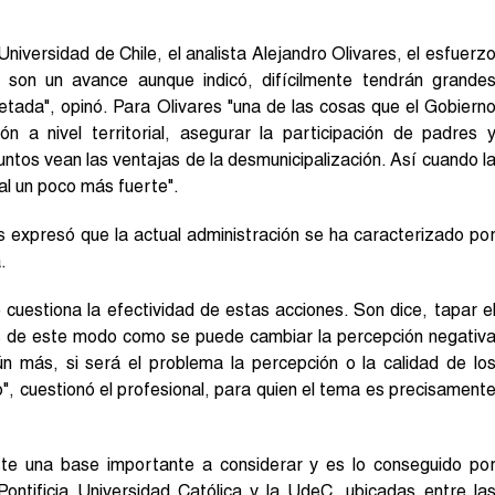
Universidad de Chile, el analista Alejandro Olivares, el esfuerz
ón son un avance aunque indicó, difícilmente tendrán grande
letada", opinó. Para Olivares "una de las cosas que el Gobiern
ón a nivel territorial, asegurar la participación de padres 
ntos vean las ventajas de la desmunicipalización. Así cuando l
al un poco más fuerte".
s expresó que la actual administración se ha caracterizado po
.
cuestiona la efectividad de estas acciones. Son dice, tapar e
es de este modo como se puede cambiar la percepción negativ
ún más, si será el problema la percepción o la calidad de lo
", cuestionó el profesional, para quien el tema es precisament
ste una base importante a considerar y es lo conseguido po
Pontificia Universidad Católica y la UdeC, ubicadas entre la