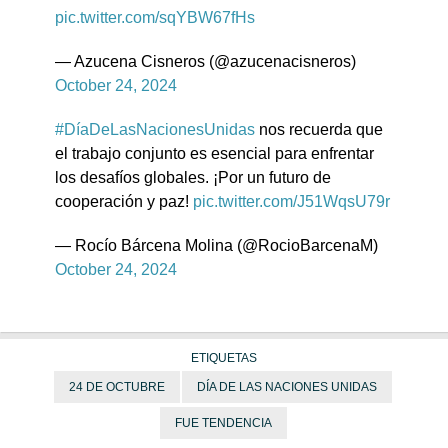
pic.twitter.com/sqYBW67fHs
— Azucena Cisneros (@azucenacisneros)
October 24, 2024
#DíaDeLasNacionesUnidas
nos recuerda que
el trabajo conjunto es esencial para enfrentar
los desafíos globales. ¡Por un futuro de
cooperación y paz!
pic.twitter.com/J51WqsU79r
— Rocío Bárcena Molina (@RocioBarcenaM)
October 24, 2024
ETIQUETAS
24 DE OCTUBRE
DÍA DE LAS NACIONES UNIDAS
FUE TENDENCIA