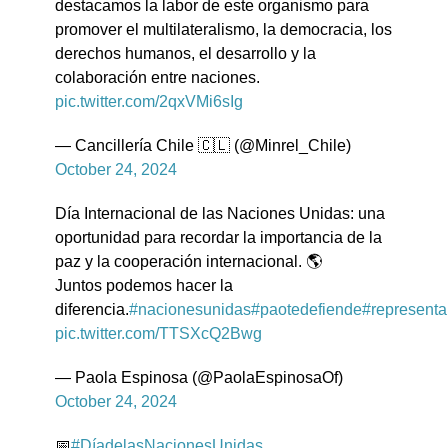
destacamos la labor de este organismo para
promover el multilateralismo, la democracia, los
derechos humanos, el desarrollo y la
colaboración entre naciones.
pic.twitter.com/2qxVMi6sIg
— Cancillería Chile 🇨🇱 (@Minrel_Chile)
October 24, 2024
Día Internacional de las Naciones Unidas: una
oportunidad para recordar la importancia de la
paz y la cooperación internacional. 🌎
Juntos podemos hacer la
diferencia.
#nacionesunidas
#paotedefiende
#represent
pic.twitter.com/TTSXcQ2Bwg
— Paola Espinosa (@PaolaEspinosaOf)
October 24, 2024
📅
#DíadelasNacionesUnidas