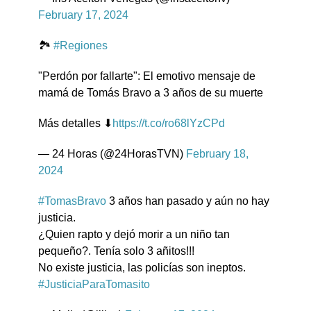
February 17, 2024
🏞
#Regiones
"Perdón por fallarte": El emotivo mensaje de
mamá de Tomás Bravo a 3 años de su muerte
Más detalles ⬇
https://t.co/ro68lYzCPd
— 24 Horas (@24HorasTVN)
February 18,
2024
#TomasBravo
3 años han pasado y aún no hay
justicia.
¿Quien rapto y dejó morir a un niño tan
pequeño?. Tenía solo 3 añitos!!!
No existe justicia, las policías son ineptos.
#JusticiaParaTomasito