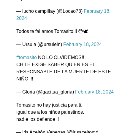
— lucho campillay (@Locao73)
February 18,
2024
Todos te fallamos Tomasito!!! 😔🕊️
— Ursula (@ursulein)
February 18, 2024
#tomasito
NO LO OLVIDEMOS!!
CHILE EXIGE SABER QUIÉN ES EL
RESPONSABLE DE LA MUERTE DE ESTE
NIÑO !!!
— Gloria (@gacitua_gloria)
February 18, 2024
Tomasito no hay justicia para ti,
igual que a los niños palestinos,
nadie los defiende !!
— Iris Aceitón Venegas (@irisaceitonv)