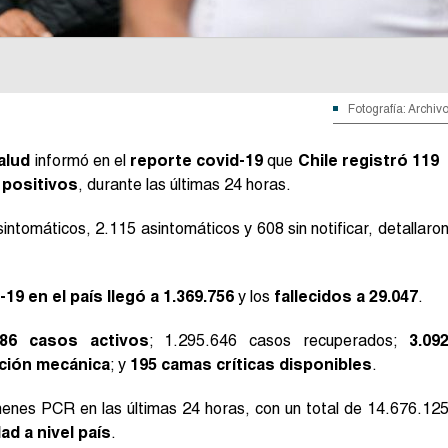
Fotografía: Archiv
alud
informó en el
reporte covid-19
que
Chile registró 119
 positivos
, durante las últimas 24 horas.
intomáticos, 2.115 asintomáticos y 608 sin notificar, detallaro
19 en el país llegó a 1.369.756
y los
fallecidos a 29.047
.
186 casos activos
; 1.295.646 casos recuperados;
3.09
ación mecánica
; y
195 camas críticas disponibles
.
enes PCR en las últimas 24 horas, con un total de 14.676.12
ad a nivel país
.