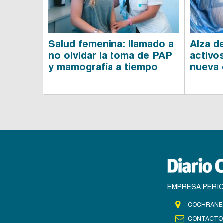
Salud femenina: llamado a
Alza d
no olvidar la toma de PAP
activo
y mamografía a tiempo
nueva 
EMPRESA PERIO
COCHRANE 
CONTACTO