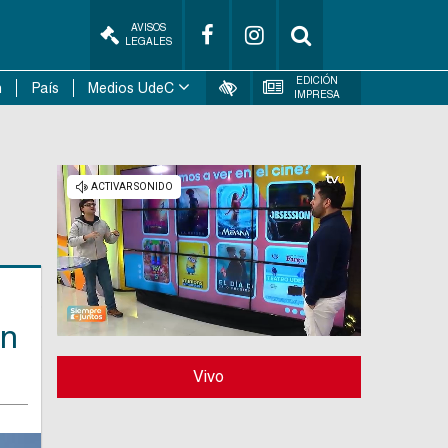
AVISOS
LEGALES
EDICIÓN
n
País
Medios UdeC
IMPRESA
en
Vivo