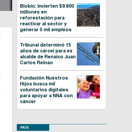
Biobío: Invierten $9.800
millones en
reforestación para
reactivar al sector y
generar 5 mil empleos
O
Tribunal determinó 15
años de cárcel para ex
n
alcalde de Renaico Juan
Carlos Reinao
l
Fundación Nuestros
-
Hijos busca mil
l
voluntarios digitales
s
para apoyar a NNA con
cáncer
r
PAÍS