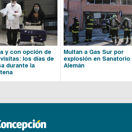
a y con opción de
Multan a Gas Sur por
 visitas: los días de
explosión en Sanatorio
a durante la
Alemán
tena