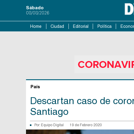
Sábado
08/08/2026
Home
Ciudad
Editorial
Política
Econo
País
Descartan caso de coron
Santiago
Por:
Equipo Digital
19 de Febrero 2020