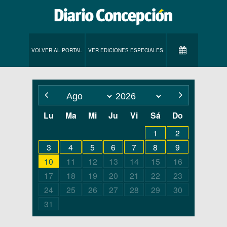
VOLVER AL PORTAL
VER EDICIONES ESPECIALES
Lu
Ma
Mi
Ju
Vi
Sá
Do
1
2
3
4
5
6
7
8
9
10
11
12
13
14
15
16
17
18
19
20
21
22
23
24
25
26
27
28
29
30
31