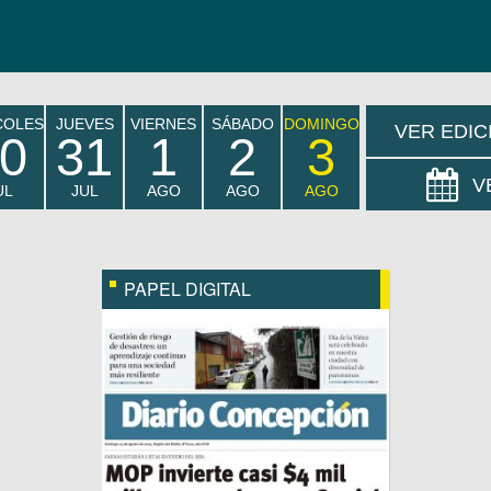
COLES
JUEVES
VIERNES
SÁBADO
DOMINGO
VER EDIC
0
31
1
2
3
V
UL
JUL
AGO
AGO
AGO
PAPEL DIGITAL