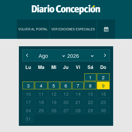
VOLVER AL PORTAL
VER EDICIONES ESPECIALES
Lu
Ma
Mi
Ju
Vi
Sá
Do
1
2
3
4
5
6
7
8
9
10
11
12
13
14
15
16
17
18
19
20
21
22
23
24
25
26
27
28
29
30
31