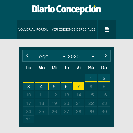
VOLVER AL PORTAL
VER EDICIONES ESPECIALES
Lu
Ma
Mi
Ju
Vi
Sá
Do
1
2
3
4
5
6
7
8
9
10
11
12
13
14
15
16
17
18
19
20
21
22
23
24
25
26
27
28
29
30
31