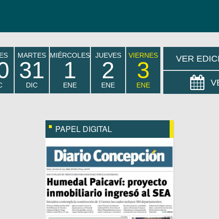
ES
MARTES
MIÉRCOLES
JUEVES
VIERNES
VER EDIC
0
31
1
2
3
V
C
DIC
ENE
ENE
ENE
PAPEL DIGITAL