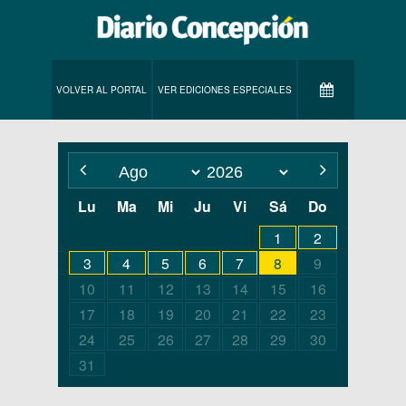
VOLVER AL PORTAL
VER EDICIONES ESPECIALES
Lu
Ma
Mi
Ju
Vi
Sá
Do
1
2
3
4
5
6
7
8
9
10
11
12
13
14
15
16
17
18
19
20
21
22
23
24
25
26
27
28
29
30
31