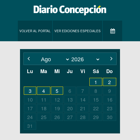
VOLVER AL PORTAL
VER EDICIONES ESPECIALES
Lu
Ma
Mi
Ju
Vi
Sá
Do
1
2
3
4
5
6
7
8
9
10
11
12
13
14
15
16
17
18
19
20
21
22
23
24
25
26
27
28
29
30
31