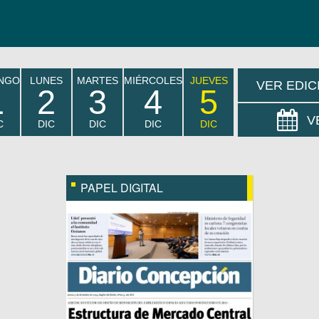
NGO
LUNES
MARTES
MIÉRCOLES
JUEVES
VER EDIC
1
2
3
4
5
V
C
DIC
DIC
DIC
DIC
PAPEL DIGITAL