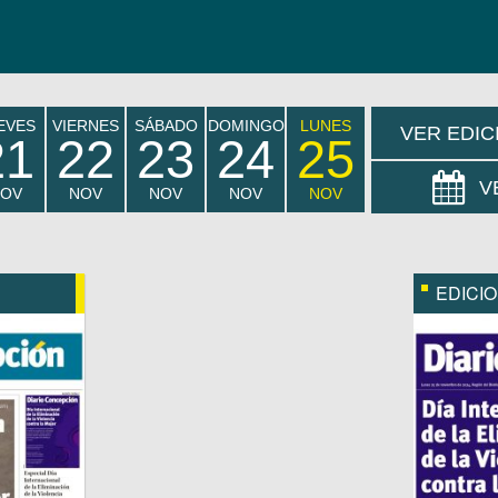
EVES
VIERNES
SÁBADO
DOMINGO
LUNES
VER EDIC
21
22
23
24
25
V
OV
NOV
NOV
NOV
NOV
EDICI