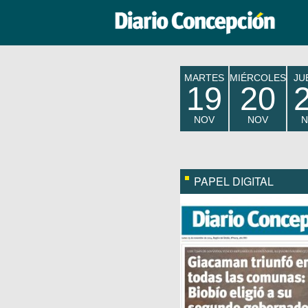
MARTES
MIÉRCOLES
JU
19
20
NOV
NOV
N
PAPEL DIGITAL