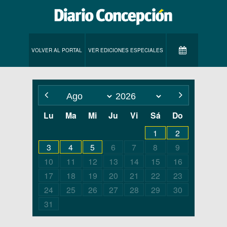
VOLVER AL PORTAL
VER EDICIONES ESPECIALES
Lu
Ma
Mi
Ju
Vi
Sá
Do
1
2
3
4
5
6
7
8
9
10
11
12
13
14
15
16
17
18
19
20
21
22
23
24
25
26
27
28
29
30
31