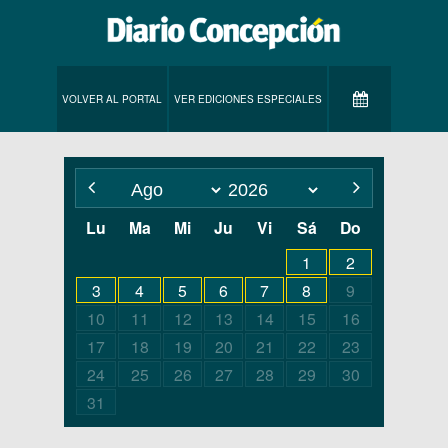
VOLVER AL PORTAL
VER EDICIONES ESPECIALES
Lu
Ma
Mi
Ju
Vi
Sá
Do
1
2
3
4
5
6
7
8
9
10
11
12
13
14
15
16
17
18
19
20
21
22
23
24
25
26
27
28
29
30
31