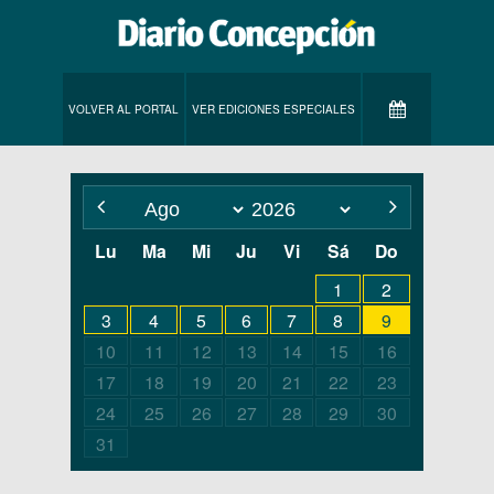
VOLVER AL PORTAL
VER EDICIONES ESPECIALES
Lu
Ma
Mi
Ju
Vi
Sá
Do
1
2
3
4
5
6
7
8
9
10
11
12
13
14
15
16
17
18
19
20
21
22
23
24
25
26
27
28
29
30
31